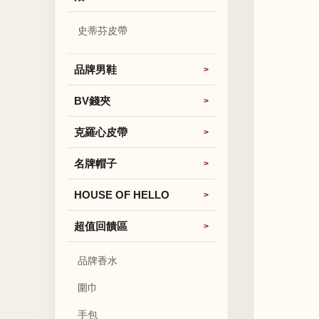
史蒂芬皮帶
品牌男鞋
BV錢夾
克羅心皮帶
名牌帽子
HOUSE OF HELLO
超值回饋區
品牌香水
圍巾
手包