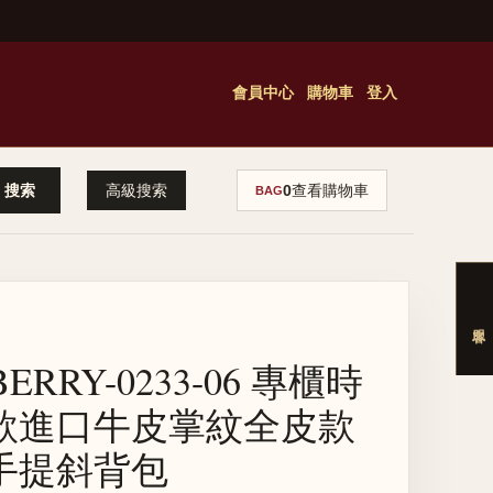
會員中心
購物車
登入
高級搜索
0
查看購物車
BAG
ERRY-0233-06 專櫃時
款進口牛皮掌紋全皮款
手提斜背包