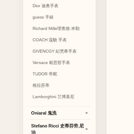
Dior 迪奥手表
guess 手錶
Richard Mille理查德·米勒
COACH 蔻馳 手表
GIVENCGY 紀梵希手表
Versace 範思哲手表
TUDOR 帝舵
格拉苏蒂
Lamborghini 兰博基尼
Oniaral 鬼洗
Stefano Ricci 史蒂芬劳.尼
治