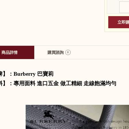
商品詳情
購買諮詢
0
牌】：
Burberry
巴寶莉
料】：專用面料 進口五金 做工精細 走線飽滿均勻