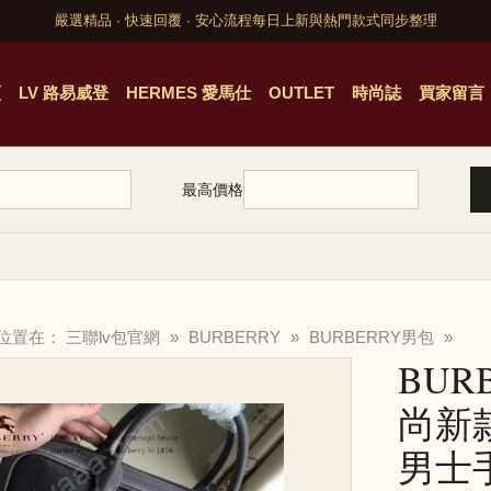
嚴選精品 · 快速回覆 · 安心流程
每日上新與熱門款式同步整理
頁
LV 路易威登
HERMES 愛馬仕
OUTLET
時尚誌
買家留言
最高價格
的位置在：
三聯lv包官網
»
BURBERRY
»
BURBERRY男包
»
BURB
尚新
男士