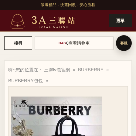
嚴選精品 · 快速回覆 · 安心流程
選單
0
查看購物車
搜尋
BAG
嗨~您的位置在：
三聯lv包官網
»
BURBERRY
»
BURBERRY包包
»