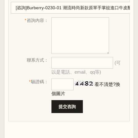
*
咨詢內容：
聯系方式：
(可
以是電話、email、qq等)
*
驗證碼：
看不清楚?換
個圖片