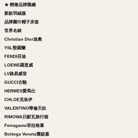
★ 輕奢品牌匯總
新款羽絨服
品牌圍巾帽子床套
世界名錶
Christian Dior迪奧
YSL聖羅蘭
FENDI芬迪
LOEWE羅意威
LV路易威登
GUCCI古馳
HERMES愛馬仕
CHLOE克洛伊
VALENTINO華倫天奴
RIMOWA日默瓦旅行箱
Ferragamo菲拉格慕
Bottega Veneta寶緹嘉