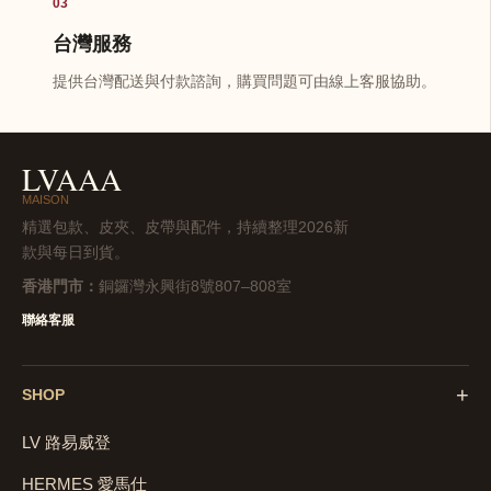
03
台灣服務
提供台灣配送與付款諮詢，購買問題可由線上客服協助。
LVAAA
MAISON
精選包款、皮夾、皮帶與配件，持續整理2026新
款與每日到貨。
香港門市：
銅鑼灣永興街8號807–808室
聯絡客服
+
SHOP
LV 路易威登
HERMES 愛馬仕