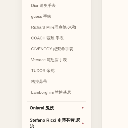
Dior 迪奥手表
guess 手錶
Richard Mille理查德·米勒
COACH 蔻馳 手表
GIVENCGY 紀梵希手表
Versace 範思哲手表
TUDOR 帝舵
格拉苏蒂
Lamborghini 兰博基尼
Oniaral 鬼洗
Stefano Ricci 史蒂芬劳.尼
治