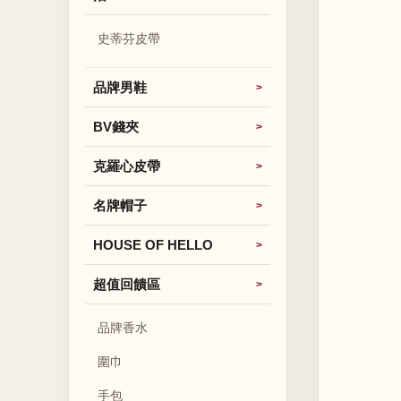
史蒂芬皮帶
品牌男鞋
BV錢夾
克羅心皮帶
名牌帽子
HOUSE OF HELLO
超值回饋區
品牌香水
圍巾
手包