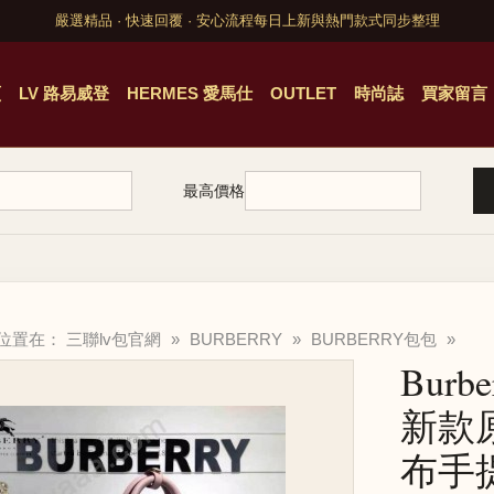
嚴選精品 · 快速回覆 · 安心流程
每日上新與熱門款式同步整理
頁
LV 路易威登
HERMES 愛馬仕
OUTLET
時尚誌
買家留言
最高價格
的位置在：
三聯lv包官網
»
BURBERRY
»
BURBERRY包包
»
Burb
新款
布手