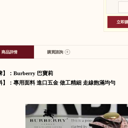
商品詳情
購買諮詢
0
牌】：
Burberry
巴寶莉
料】：專用面料 進口五金 做工精細 走線飽滿均勻