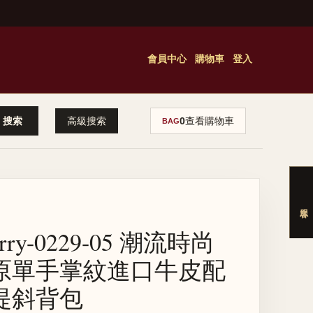
會員中心
購物車
登入
高級搜索
0
查看購物車
BAG
erry-0229-05 潮流時尚
原單手掌紋進口牛皮配
提斜背包