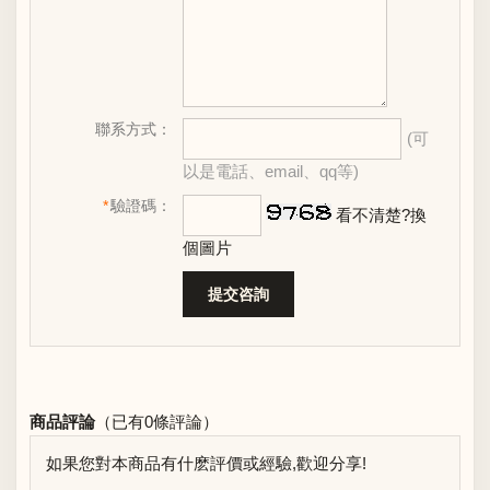
聯系方式：
(可
以是電話、email、qq等)
*
驗證碼：
看不清楚?換
個圖片
商品評論
（已有
0
條評論）
如果您對本商品有什麽評價或經驗,歡迎分享!