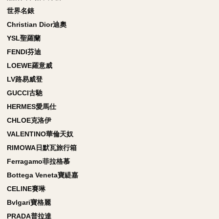
世界名錶
Christian Dior迪奧
YSL聖羅蘭
FENDI芬迪
LOEWE羅意威
LV路易威登
GUCCI古馳
HERMES愛馬仕
CHLOE克洛伊
VALENTINO華倫天奴
RIMOWA日默瓦旅行箱
Ferragamo菲拉格慕
Bottega Veneta寶緹嘉
CELINE賽琳
Bvlgari寶格麗
PRADA普拉達