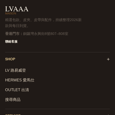
LVAAA
MAISON
精選包款、皮夾、皮帶與配件，持續整理2026新
款與每日到貨。
香港門市：
銅鑼灣永興街8號807–808室
聯絡客服
+
SHOP
LV 路易威登
HERMES 愛馬仕
OUTLET 出清
搜尋商品