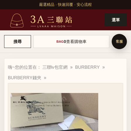
嚴選精品 · 快速回覆 · 安心流程
選單
0
查看購物車
搜尋
BAG
嗨~您的位置在：
三聯lv包官網
»
BURBERRY
»
BURBERRY錢夾
»