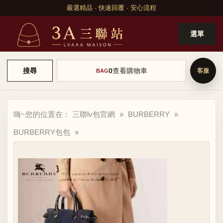
嚴選精品 · 快速回覆 · 安心流程
選單
0
查看購物車
搜尋
BAG
嗨~您的位置在：
三聯lv包官網
»
BURBERRY
»
BURBERRY包包
»