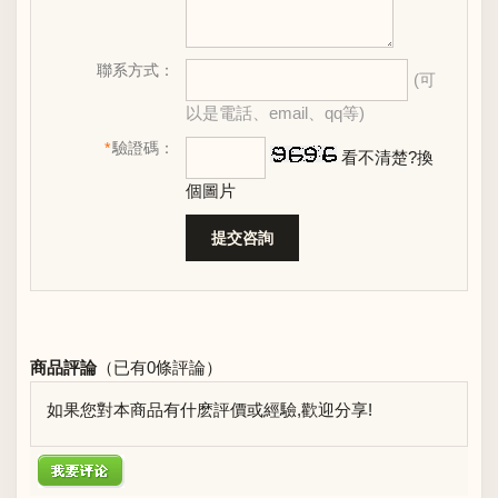
聯系方式：
(可
以是電話、email、qq等)
*
驗證碼：
看不清楚?換
個圖片
商品評論
（已有
0
條評論）
如果您對本商品有什麽評價或經驗,歡迎分享!