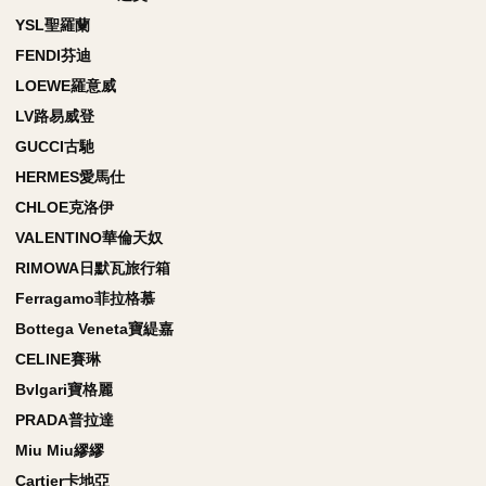
YSL聖羅蘭
FENDI芬迪
LOEWE羅意威
LV路易威登
GUCCI古馳
HERMES愛馬仕
CHLOE克洛伊
VALENTINO華倫天奴
RIMOWA日默瓦旅行箱
Ferragamo菲拉格慕
Bottega Veneta寶緹嘉
CELINE賽琳
Bvlgari寶格麗
PRADA普拉達
Miu Miu繆繆
Cartier卡地亞