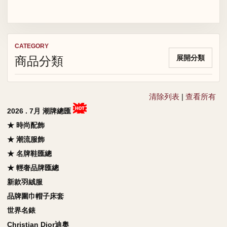
CATEGORY
商品分類
展開分類
清除列表
|
查看所有
2026 . 7月 潮牌總匯
★ 時尚配飾
★ 潮流服飾
★ 名牌鞋匯總
★ 輕奢品牌匯總
新款羽絨服
品牌圍巾帽子床套
世界名錶
Christian Dior迪奧