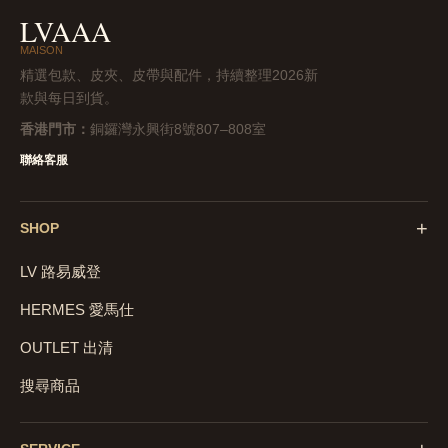
LVAAA
MAISON
精選包款、皮夾、皮帶與配件，持續整理2026新
款與每日到貨。
香港門市：
銅鑼灣永興街8號807–808室
聯絡客服
+
SHOP
LV 路易威登
HERMES 愛馬仕
OUTLET 出清
搜尋商品