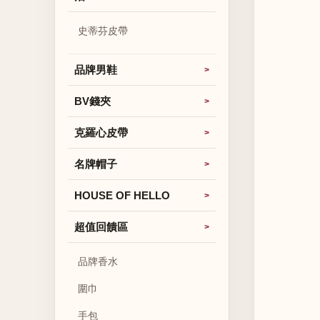
史蒂芬皮帶
品牌男鞋
BV錢夾
克羅心皮帶
名牌帽子
HOUSE OF HELLO
超值回饋區
品牌香水
圍巾
手包