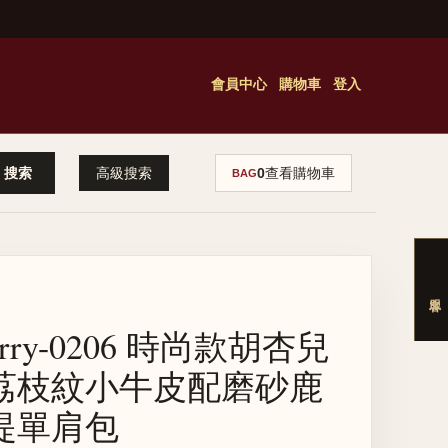
會員中心
購物車
登入
高級搜索
0
查看購物車
BAG
erry-0206 時尚款胡杏兒
荔枝紋小牛皮配磨砂鹿
提單肩包