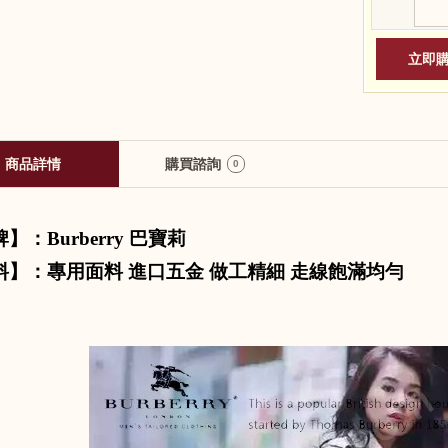
商品詳情
購買諮詢
0
牌】：
Burberry
巴寶莉
料】：專用面料 進口五金 做工精細 走線飽滿均勻