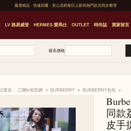
嚴選精品 · 快速回覆 · 安心流程
每日上新與熱門款式同步整理
頁
LV 路易威登
HERMES 愛馬仕
OUTLET
時尚誌
買家留言
最高價格
的位置在：
三聯lv包官網
»
BURBERRY
»
BURBERRY包包
»
Burb
同款
皮手