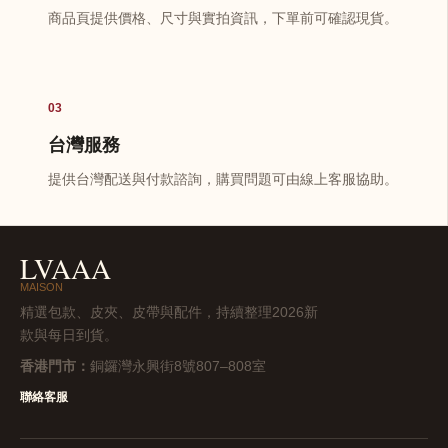
商品頁提供價格、尺寸與實拍資訊，下單前可確認現貨。
03
台灣服務
提供台灣配送與付款諮詢，購買問題可由線上客服協助。
LVAAA
MAISON
精選包款、皮夾、皮帶與配件，持續整理2026新
款與每日到貨。
香港門市：
銅鑼灣永興街8號807–808室
聯絡客服