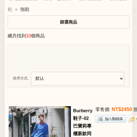
鞋
»
拖鞋
篩選商品
總共找到
10
個商品
排序方式:
零售價:
NT$2450
批
Burberry
鞋子-02
巴寶莉專
櫃新款同