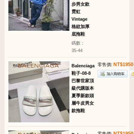
步男女款
霓虹
Vintage
格紋加厚
底拖鞋
碼數：
35-44
零售價:
NT$1950
Balenciaga
鞋子-08-8
巴黎世家頂
級代購版本
夏季新款頭
層牛皮男女
款拖鞋
零售價:
NT$1950