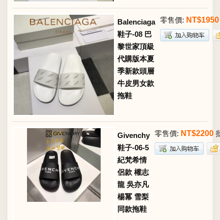
零售價:
NT$1950
Balenciaga
鞋子-08 巴
黎世家頂級
代購版本夏
季新款頭層
牛皮男女款
拖鞋
零售價:
NT$2200
Givenchy
鞋子-06-5
紀梵希情
侶款 權志
龍 吳亦凡
楊冪 雪梨
同款拖鞋