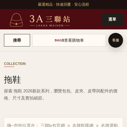
嚴選精品 · 快速回覆 · 安心流程
選單
0
查看購物車
搜尋
BAG
COLLECTION
拖鞋
探索 拖鞋 2026新款系列，瀏覽包包、皮夾、皮帶與配件的價
格、尺寸及實拍細節。
嗨~您的位置在：
三聯lv包官網
»
名牌鞋匯總
»
名牌運動