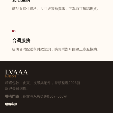
商品頁提供價格、尺寸與實拍資訊，下單前可確認現貨。
03
台灣服務
提供台灣配送與付款諮詢，購買問題可由線上客服協助。
LVAAA
MAISON
精選包款、皮夾、皮帶與配件，持續整理2026新
款與每日到貨。
香港門市：
銅鑼灣永興街8號807–808室
聯絡客服