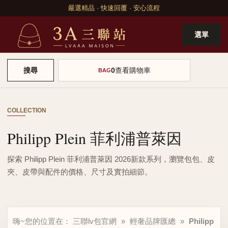
嚴選精品 · 快速回覆 · 安心流程
選單
0
查看購物車
搜尋
BAG
COLLECTION
Philipp Plein 菲利浦普萊因
探索 Philipp Plein 菲利浦普萊因 2026新款系列，瀏覽包包、皮
夾、皮帶與配件的價格、尺寸及實拍細節。
嗨~您的位置在：
三聯lv包官網
»
輕奢品牌匯總
»
Philipp