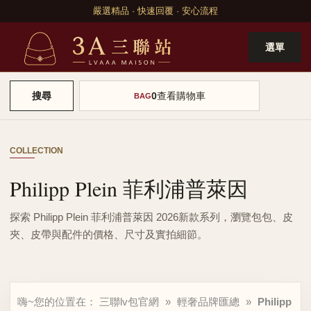
嚴選精品 · 快速回覆 · 安心流程
選單
0
查看購物車
搜尋
BAG
COLLECTION
Philipp Plein 菲利浦普萊因
探索 Philipp Plein 菲利浦普萊因 2026新款系列，瀏覽包包、皮
夾、皮帶與配件的價格、尺寸及實拍細節。
嗨~您的位置在：
三聯lv包官網
»
輕奢品牌匯總
»
Philipp