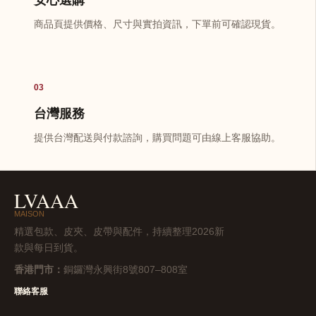
商品頁提供價格、尺寸與實拍資訊，下單前可確認現貨。
03
台灣服務
提供台灣配送與付款諮詢，購買問題可由線上客服協助。
LVAAA
MAISON
精選包款、皮夾、皮帶與配件，持續整理2026新
款與每日到貨。
香港門市：
銅鑼灣永興街8號807–808室
聯絡客服