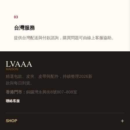
03
台灣服務
提供台灣配送與付款諮詢，購買問題可由線上客服協助。
LVAAA
MAISON
精選包款、皮夾、皮帶與配件，持續整理2026新
款與每日到貨。
香港門市：
銅鑼灣永興街8號807–808室
聯絡客服
+
SHOP