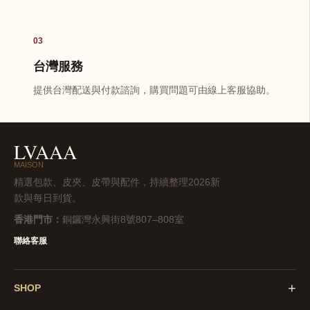
03
台灣服務
提供台灣配送與付款諮詢，購買問題可由線上客服協助。
LVAAA
MAISON
精選包款、皮夾、皮帶與配件，持續整理2026新
款與每日到貨。
香港門市：
銅鑼灣永興街8號807–808室
聯絡客服
+
SHOP