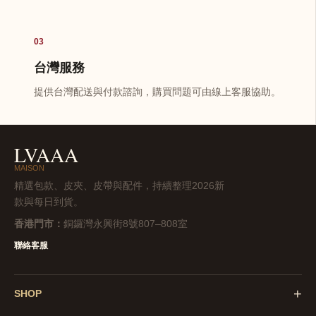
03
台灣服務
提供台灣配送與付款諮詢，購買問題可由線上客服協助。
LVAAA
MAISON
精選包款、皮夾、皮帶與配件，持續整理2026新
款與每日到貨。
香港門市：
銅鑼灣永興街8號807–808室
聯絡客服
+
SHOP