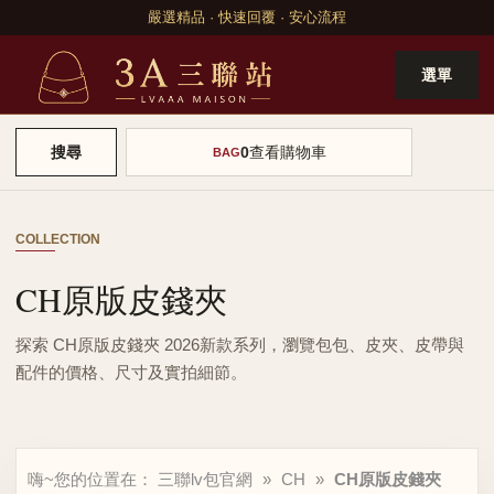
嚴選精品 · 快速回覆 · 安心流程
選單
0
查看購物車
搜尋
BAG
COLLECTION
CH原版皮錢夾
探索 CH原版皮錢夾 2026新款系列，瀏覽包包、皮夾、皮帶與
配件的價格、尺寸及實拍細節。
嗨~您的位置在：
三聯lv包官網
»
CH
»
CH原版皮錢夾