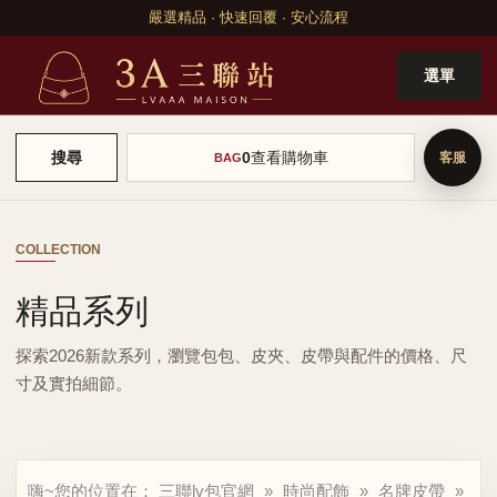
嚴選精品 · 快速回覆 · 安心流程
選單
0
查看購物車
搜尋
BAG
COLLECTION
精品系列
探索2026新款系列，瀏覽包包、皮夾、皮帶與配件的價格、尺
寸及實拍細節。
嗨~您的位置在：
三聯lv包官網
»
時尚配飾
»
名牌皮帶
»