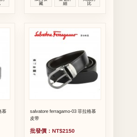
比
藏
細
比
salvatore ferragamo-03 菲拉格慕
皮带
批發價：NT$2150