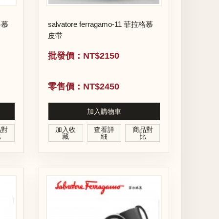
拉格慕
salvatore ferragamo-11 菲拉格慕
皮带
批發價：NT$2150
零售價：NT$2450
加入購物車
品對
加入收
查看詳
商品對
比
藏
細
比