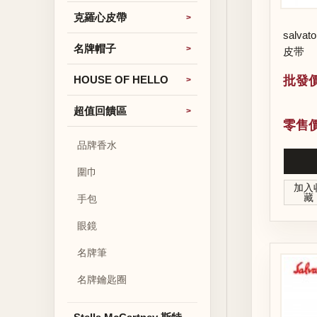
克羅心皮帶
salvat
名牌帽子
皮带
HOUSE OF HELLO
批發價
超值回饋區
零售價
品牌香水
圍巾
加入
藏
手包
眼鏡
名牌筆
名牌鑰匙圈