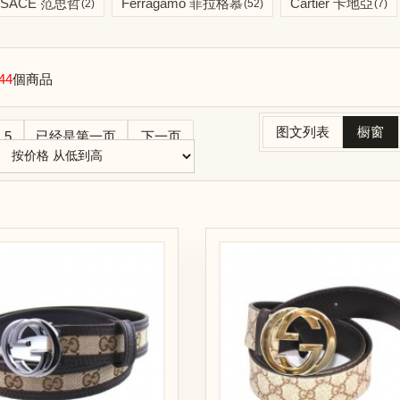
RSACE 范思哲
Ferragamo 菲拉格慕
Cartier 卡地亞
(2)
(52)
(7)
44
個商品
图文列表
橱窗
5
已经是第一页
下一页