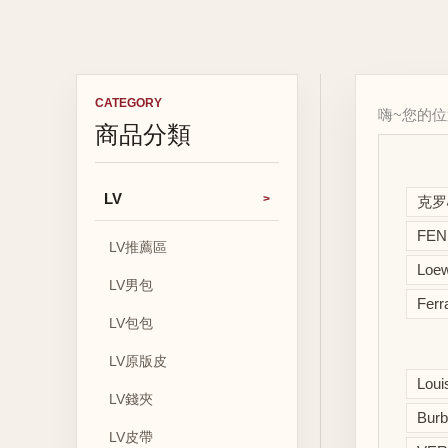
CATEGORY
嗨~您的
商品分類
LV
克罗
FE
LV推薦區
Lo
LV男包
Fe
LV包包
LV原版皮
Lou
LV錢夾
Bur
LV皮帶