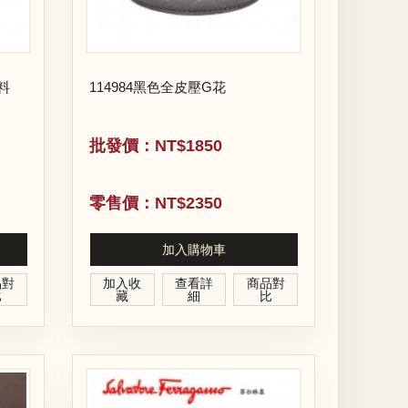
料
114984黑色全皮壓G花
批發價：NT$1850
零售價：NT$2350
加入購物車
品對
加入收
查看詳
商品對
比
藏
細
比