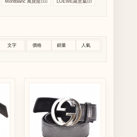
Montblanc 萬寶龍
LOEWE羅意威
(11)
(2)
文字
價格
銷量
人氣