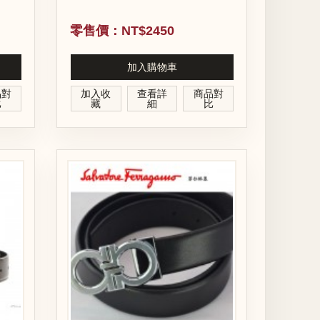
零售價：NT$2450
加入購物車
品對
加入收
查看詳
商品對
比
藏
細
比