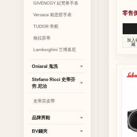
GIVENCGY 紀梵希手表
零售價
Versace 範思哲手表
TUDOR 帝舵
格拉苏蒂
加入
藏
Lamborghini 兰博基尼
Oniaral 鬼洗
Stefano Ricci 史蒂芬
劳.尼治
史蒂芬皮帶
品牌男鞋
BV錢夾