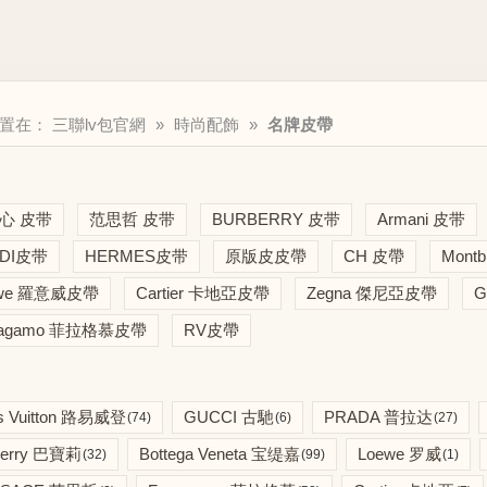
位置在：
三聯lv包官網
»
時尚配飾
»
名牌皮帶
心 皮带
范思哲 皮带
BURBERRY 皮带
Armani 皮带
NDI皮带
HERMES皮带
原版皮皮帶
CH 皮帶
Mont
ewe 羅意威皮帶
Cartier 卡地亞皮帶
Zegna 傑尼亞皮帶
G
rragamo 菲拉格慕皮帶
RV皮帶
is Vuitton 路易威登
GUCCI 古馳
PRADA 普拉达
(74)
(6)
(27)
berry 巴寶莉
Bottega Veneta 宝缇嘉
Loewe 罗威
(32)
(99)
(1)