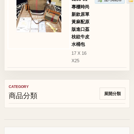
專櫃時尚
新款原單
黃麻配原
版進口荔
枝紋牛皮
水桶包
17 X 16
X25
CATEGORY
商品分類
展開分類