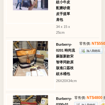
紋小牛皮
配磨砂鹿
皮手提單
肩包
34 x 15 x
25cm
零售價:
NT$55
Burberry-
0201 時尚流
蘇版新款宋
智孝同款原
版進口荔枝
紋水桶包
26X20X34cm
零售價:
NT$4800
Burberry-
0200-01