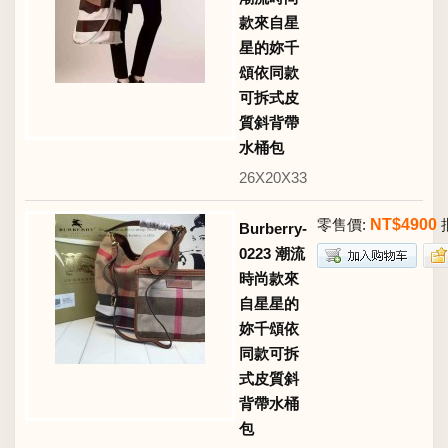
款來自星
星的妳千
頌依同款
可拆式皮
質斜背帶
水桶包
26X20X33
零售價:
NT$4900
Burberry-
0223 潮流
時尚款來
自星星的
妳千頌依
同款可拆
式皮質斜
背帶水桶
包