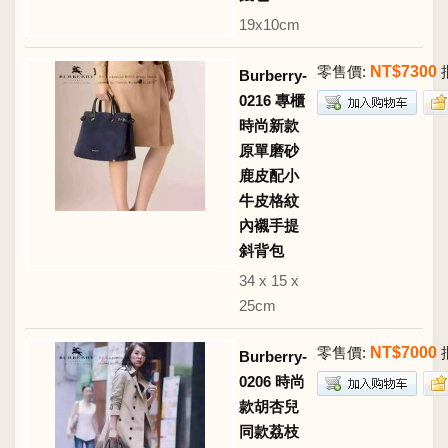
19x10cm
零售價:
NT$7300
Burberry-
0216 專櫃
時尚新款
原單磨砂
鹿皮配小
牛皮格紋
內襯手提
斜背包
34 x 15 x
25cm
零售價:
NT$7000
Burberry-
0206 時尚
款胡杏兒
同款荔枝