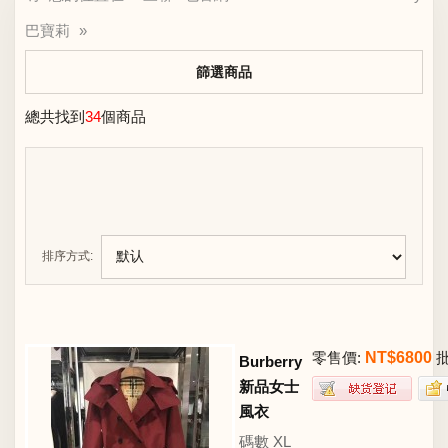
巴寶莉
»
篩選商品
總共找到
34
個商品
排序方式:
零售價:
NT$6800
批
Burberry
新品女士
風衣
碼數 XL