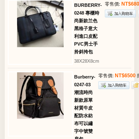
零售價:
NT$68
BURBERRY-
0248 專櫃時
尚新款兰色
黑格子意大
利進口皮配
PVC男士手
拎斜挎包
38X28X8cm
零售價:
NT$6500
Burberry-
0247-03
潮流時尚
新款原單
材質牛皮
配防水紡
布可以繡
字中號雙
肩包