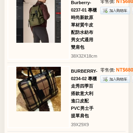
零售價:
NT$68
Burberry-
0237-01 專櫃
時尚新款原
單材質牛皮
配防水紡布
男女式通用
雙肩包
38X32X18cm
零售價:
NT$68
BURBERRY-
0234-02 專櫃
走秀四季百
搭款意大利
進口皮配
PVC男士手
提單肩包
39X29X9