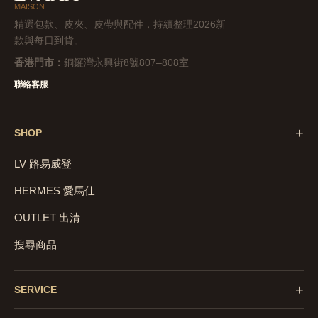
MAISON
精選包款、皮夾、皮帶與配件，持續整理2026新
款與每日到貨。
香港門市：
銅鑼灣永興街8號807–808室
聯絡客服
+
SHOP
LV 路易威登
HERMES 愛馬仕
OUTLET 出清
搜尋商品
+
SERVICE