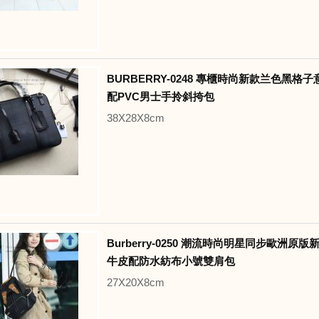
BURBERRY-0248 專櫃時尚新款兰色黑格
配PVC男士手拎斜挎包
38X28X8cm
Burberry-0250 潮流時尚明星同步歐洲原
牛皮配防水紡布小號雙肩包
27X20X8cm