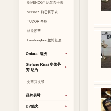
GIVENCGY 紀梵希手表
Versace 範思哲手表
TUDOR 帝舵
格拉苏蒂
Lamborghini 兰博基尼
Oniaral 鬼洗
Stefano Ricci 史蒂芬
劳.尼治
史蒂芬皮帶
品牌男鞋
BV錢夾