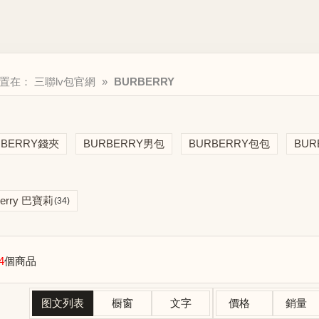
位置在：
三聯lv包官網
»
BURBERRY
RBERRY錢夾
BURBERRY男包
BURBERRY包包
BUR
berry 巴寶莉
(34)
4
個商品
图文列表
橱窗
文字
價格
銷量