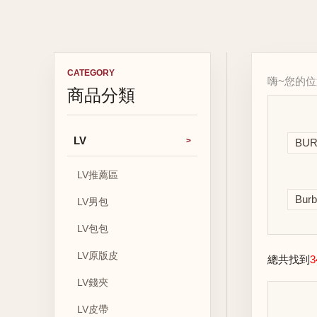
CATEGORY
嗨~您的
商品分類
LV
BU
LV推薦區
Bur
LV男包
LV包包
LV原版皮
總共找到
3
LV錢夾
LV皮帶