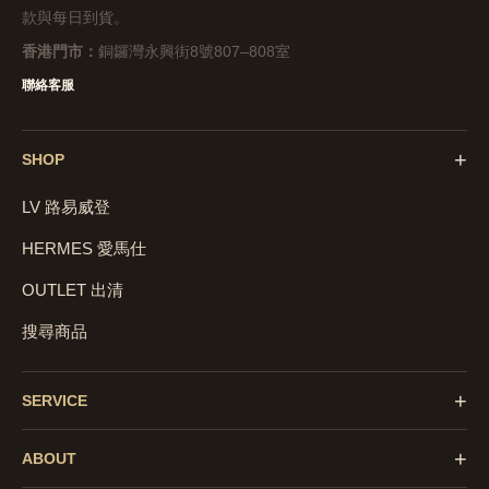
款與每日到貨。
香港門市：
銅鑼灣永興街8號807–808室
聯絡客服
+
SHOP
LV 路易威登
HERMES 愛馬仕
OUTLET 出清
搜尋商品
+
SERVICE
+
ABOUT