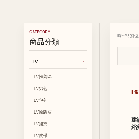
CATEGORY
嗨~您的
商品分類
LV
LV推薦區
LV男包
非常
LV包包
LV原版皮
建
LV錢夾
縮
LV皮帶