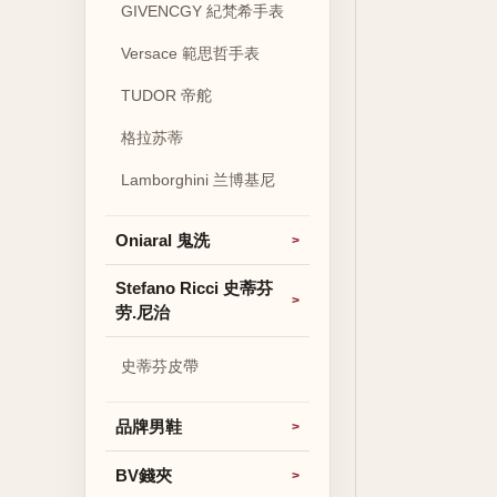
GIVENCGY 紀梵希手表
Versace 範思哲手表
TUDOR 帝舵
格拉苏蒂
Lamborghini 兰博基尼
Oniaral 鬼洗
Stefano Ricci 史蒂芬
劳.尼治
史蒂芬皮帶
品牌男鞋
BV錢夾