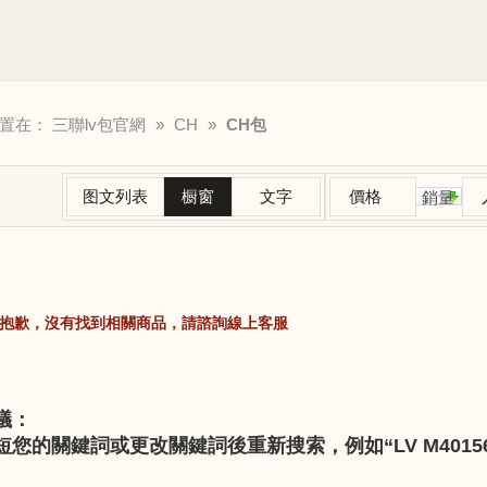
位置在：
三聯lv包官網
»
CH
»
CH包
图文列表
橱窗
文字
價格
銷量
抱歉，沒有找到相關商品，請諮詢線上客服
議：
短您的關鍵詞或更改關鍵詞後重新搜索，例如“LV M40156” 