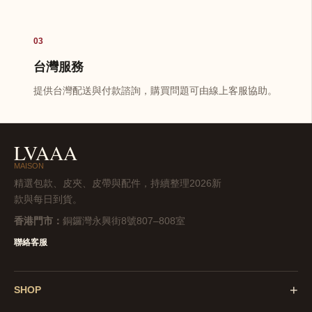
03
台灣服務
提供台灣配送與付款諮詢，購買問題可由線上客服協助。
LVAAA
MAISON
精選包款、皮夾、皮帶與配件，持續整理2026新
款與每日到貨。
香港門市：
銅鑼灣永興街8號807–808室
聯絡客服
+
SHOP