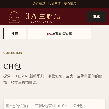
嚴選精品 · 快速回覆 · 安心流程
選單
0
查看購物車
搜尋
BAG
COLLECTION
CH包
探索 CH包 2026新款系列，瀏覽包包、皮夾、皮帶與配件的價
格、尺寸及實拍細節。
嗨~您的位置在：
三聯lv包官網
»
CH
»
CH包