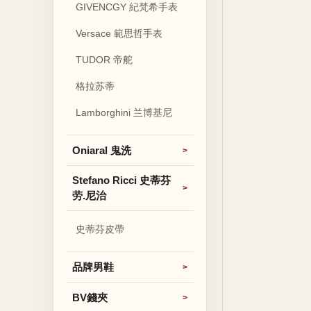
GIVENCGY 紀梵希手表
Versace 範思哲手表
TUDOR 帝舵
格拉苏蒂
Lamborghini 兰博基尼
Oniaral 鬼洗
Stefano Ricci 史蒂芬
劳.尼治
史蒂芬皮帶
品牌男鞋
BV錢夾