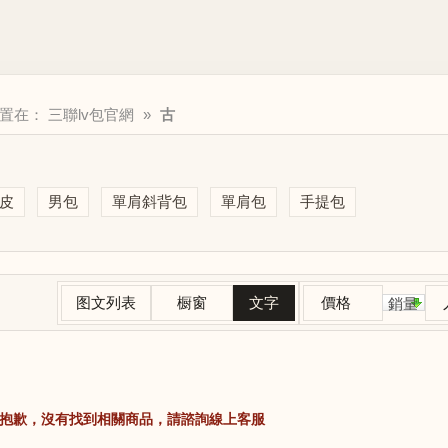
位置在：
三聯lv包官網
»
古
皮
男包
單肩斜背包
單肩包
手提包
图文列表
橱窗
文字
價格
銷量
抱歉，沒有找到相關商品，請諮詢線上客服