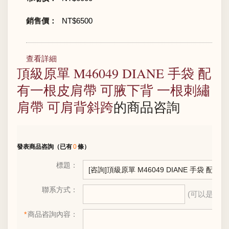
銷售價：
NT$6500
查看詳細
頂級原單 M46049 DIANE 手袋 配
有一根皮肩帶 可腋下背 一根刺繡
肩帶 可肩背斜跨
的商品咨詢
發表商品咨詢
（已有
0
條）
標題：
聯系方式：
(可以是電話、
*
商品咨詢內容：