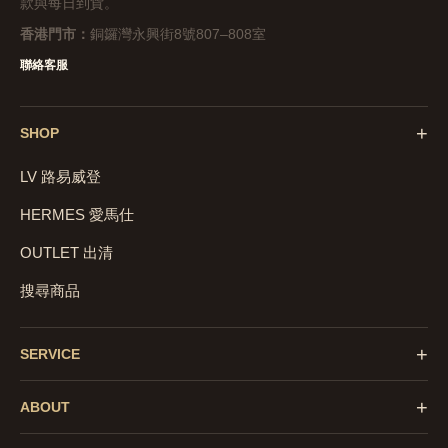
款與每日到貨。
香港門市：
銅鑼灣永興街8號807–808室
聯絡客服
+
SHOP
LV 路易威登
HERMES 愛馬仕
OUTLET 出清
搜尋商品
+
SERVICE
+
ABOUT