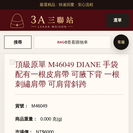
嚴選精品 · 快速回覆 · 安心流程
選單
0
查看購物車
搜尋
BAG
頂級原單 M46049 DIANE 手袋
配有一根皮肩帶 可腋下背 一根
刺繡肩帶 可肩背斜跨
貨號：
M46049
商品重量：
0.000 克(g)
市場價：
NT$6000