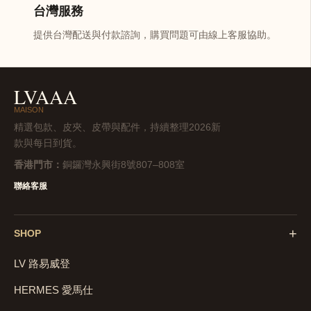
台灣服務
提供台灣配送與付款諮詢，購買問題可由線上客服協助。
LVAAA
MAISON
精選包款、皮夾、皮帶與配件，持續整理2026新
款與每日到貨。
香港門市：
銅鑼灣永興街8號807–808室
聯絡客服
+
SHOP
LV 路易威登
HERMES 愛馬仕