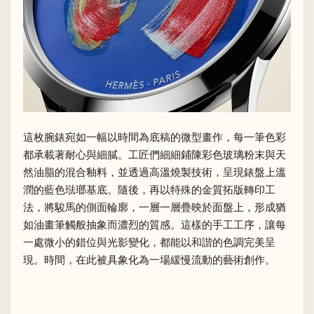
這枚腕錶宛如一幅以時間為底稿的微型畫作，每一筆色彩
都承載著耐心與細膩。工匠們細細鋪陳彩色玻璃粉末與天
然油脂的混合釉料，並透過高溫燒製技術，呈現錶盤上溫
潤的藍色琺瑯基底。隨後，再以特殊的金質拓版轉印工
法，將駿馬的側面輪廓，一層一層疊映於面盤上，形成猶
如油畫筆觸般抽象而濃烈的質感。這樣的手工工序，讓每
一處微小的錯位與光影變化，都能以和諧的色調完美呈
現。時間，在此被具象化為一場緩慢流動的藝術創作。