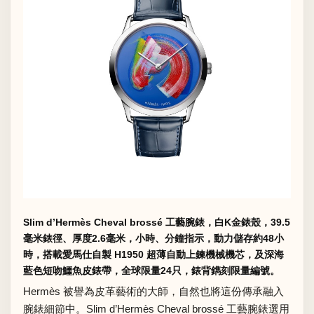
Slim d’Hermès Cheval brossé 工藝腕錶，白K金錶殼，39.5
毫米錶徑、厚度2.6毫米，小時、分鐘指示，動力儲存約48小
時，搭載愛馬仕自製 H1950 超薄自動上鍊機械機芯，及深海
藍色短吻鱷魚皮錶帶，全球限量24只，錶背鐫刻限量編號。
Hermès 被譽為皮革藝術的大師，自然也將這份傳承融入
腕錶細節中。Slim d’Hermès Cheval brossé 工藝腕錶選用