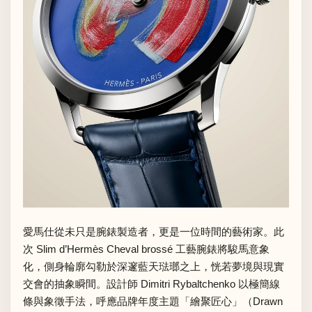
愛馬仕從未只是腕錶製造者，更是一位時間的藝術家。此
次 Slim d’Hermès Cheval brossé 工藝腕錶將駿馬意象
化，側身輪廓勾勒於深邃藍天琺瑯之上，恍若夢境與現實
交會的抽象瞬間。設計師 Dimitri Rybaltchenko 以極簡線
條與象徵手法，呼應品牌年度主題「繪聚匠心」（Drawn