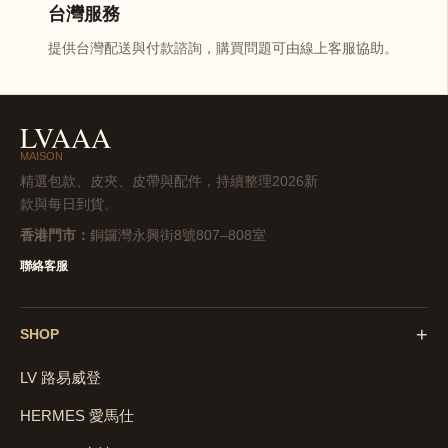
台灣服務
提供台灣配送與付款諮詢，購買問題可由線上客服協助。
LVAAA
MAISON
精選包款、皮夾、皮帶與配件，持續整理2026新
款與每日到貨。
香港門市：
銅鑼灣永興街8號807–808室
聯絡客服
+
SHOP
LV 路易威登
HERMES 愛馬仕