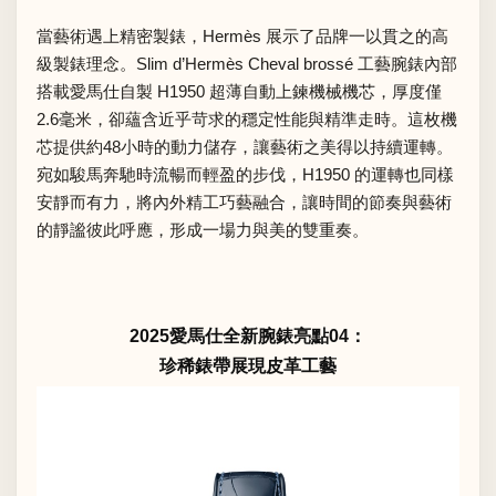
當藝術遇上精密製錶，Hermès 展示了品牌一以貫之的高
級製錶理念。Slim d’Hermès Cheval brossé 工藝腕錶內部
搭載愛馬仕自製 H1950 超薄自動上鍊機械機芯，厚度僅
2.6毫米，卻蘊含近乎苛求的穩定性能與精準走時。這枚機
芯提供約48小時的動力儲存，讓藝術之美得以持續運轉。
宛如駿馬奔馳時流暢而輕盈的步伐，H1950 的運轉也同樣
安靜而有力，將內外精工巧藝融合，讓時間的節奏與藝術
的靜謐彼此呼應，形成一場力與美的雙重奏。
2025愛馬仕全新腕錶亮點04：
珍稀錶帶展現皮革工藝