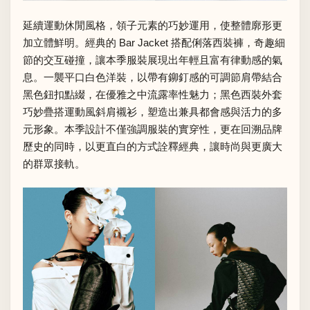
延續運動休閒風格，領子元素的巧妙運用，使整體廓形更
加立體鮮明。經典的 Bar Jacket 搭配俐落西裝褲，奇趣細
節的交互碰撞，讓本季服裝展現出年輕且富有律動感的氣
息。一襲平口白色洋裝，以帶有鉚釘感的可調節肩帶結合
黑色鈕扣點綴，在優雅之中流露率性魅力；黑色西裝外套
巧妙疊搭運動風斜肩襯衫，塑造出兼具都會感與活力的多
元形象。本季設計不僅強調服裝的實穿性，更在回溯品牌
歷史的同時，以更直白的方式詮釋經典，讓時尚與更廣大
的群眾接軌。