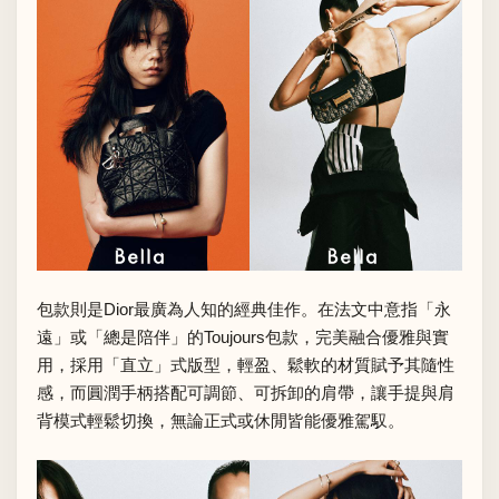
包款則是Dior最廣為人知的經典佳作。在法文中意指「永
遠」或「總是陪伴」的Toujours包款，完美融合優雅與實
用，採用「直立」式版型，輕盈、鬆軟的材質賦予其隨性
感，而圓潤手柄搭配可調節、可拆卸的肩帶，讓手提與肩
背模式輕鬆切換，無論正式或休閒皆能優雅駕馭。