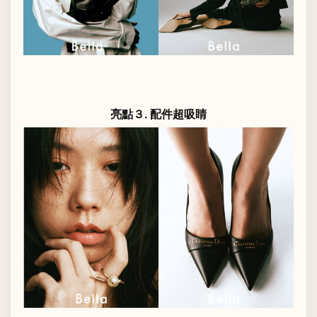
亮點３. 配件超吸睛