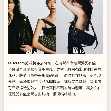
D-Journey緹花帆布肩背包，在時髦與率性間游刃有餘，
巧妙融合運動感與實用主義，柔軟包身勾勒出隨性自在的
風格。輕盈且自帶垂墜感的設計，使包款在結構上更具現
代感，無論搭配正式或休閒服裝，都能完美搭配。寬版肩
背帶增添造型張力，打造率性不羈的時尚態度，讓女性在
優雅與帥氣之間自由切換，展現獨特魅力。