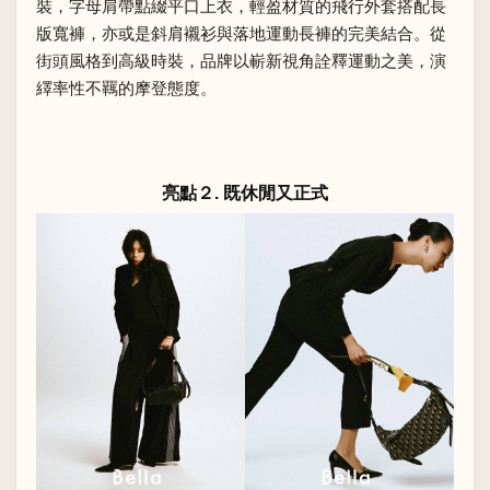
裝，字母肩帶點綴平口上衣，輕盈材質的飛行外套搭配長
版寬褲，亦或是斜肩襯衫與落地運動長褲的完美結合。從
街頭風格到高級時裝，品牌以嶄新視角詮釋運動之美，演
繹率性不羈的摩登態度。
亮點２. 既休閒又正式