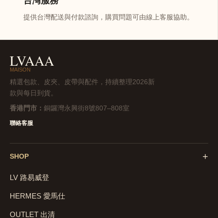
台灣服務
提供台灣配送與付款諮詢，購買問題可由線上客服協助。
LVAAA
MAISON
精選包款、皮夾、皮帶與配件，持續整理2026新
款與每日到貨。
香港門市：
銅鑼灣永興街8號807–808室
聯絡客服
+
SHOP
LV 路易威登
HERMES 愛馬仕
OUTLET 出清