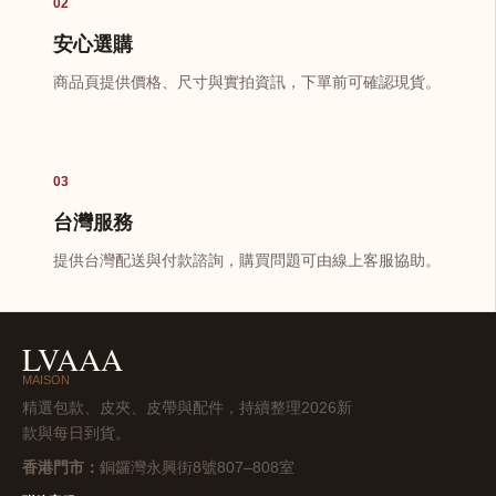
02
安心選購
商品頁提供價格、尺寸與實拍資訊，下單前可確認現貨。
03
台灣服務
提供台灣配送與付款諮詢，購買問題可由線上客服協助。
LVAAA
MAISON
精選包款、皮夾、皮帶與配件，持續整理2026新
款與每日到貨。
香港門市：
銅鑼灣永興街8號807–808室