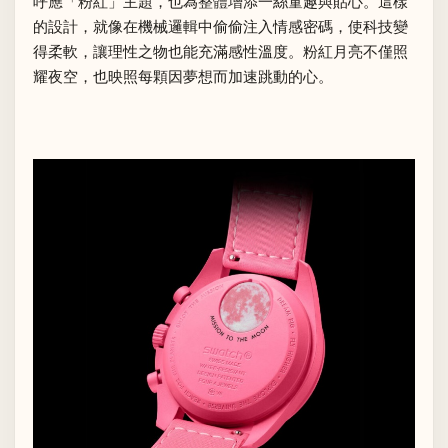
呼應「粉紅」主題，也為整體增添一絲童趣與貼心。這樣
的設計，就像在機械邏輯中偷偷注入情感密碼，使科技變
得柔軟，讓理性之物也能充滿感性溫度。粉紅月亮不僅照
耀夜空，也映照每顆因夢想而加速跳動的心。