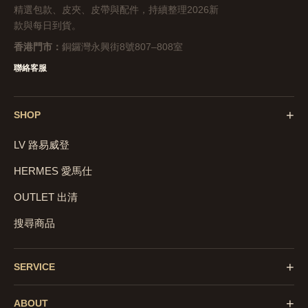
精選包款、皮夾、皮帶與配件，持續整理2026新
款與每日到貨。
香港門市：
銅鑼灣永興街8號807–808室
聯絡客服
+
SHOP
LV 路易威登
HERMES 愛馬仕
OUTLET 出清
搜尋商品
+
SERVICE
+
ABOUT