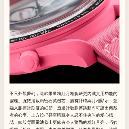
不只外觀夢幻，這款限量粉紅月相腕錶更內藏實用功能的
靈魂。腕錶搭載精密石英機芯，擁有計時與月相顯示，並
融入脈搏計刻度的細節，透過計數脈搏跳動即可讀出佩戴
者的心率。上方按把甚至暗藏令人忍不住尖叫的愛心標
誌，錶殼背面電池蓋上更飾有令人驚豔的粉紅月亮，巧妙