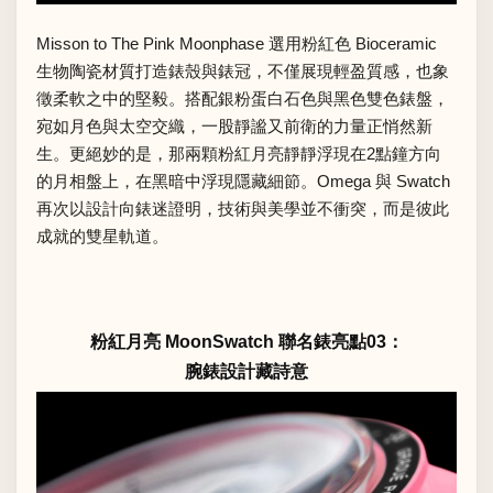
Misson to The Pink Moonphase 選用粉紅色 Bioceramic
生物陶瓷材質打造錶殼與錶冠，不僅展現輕盈質感，也象
徵柔軟之中的堅毅。搭配銀粉蛋白石色與黑色雙色錶盤，
宛如月色與太空交織，一股靜謐又前衛的力量正悄然新
生。更絕妙的是，那兩顆粉紅月亮靜靜浮現在2點鐘方向
的月相盤上，在黑暗中浮現隱藏細節。Omega 與 Swatch
再次以設計向錶迷證明，技術與美學並不衝突，而是彼此
成就的雙星軌道。
粉紅月亮 MoonSwatch 聯名錶亮點03：
腕錶設計藏詩意