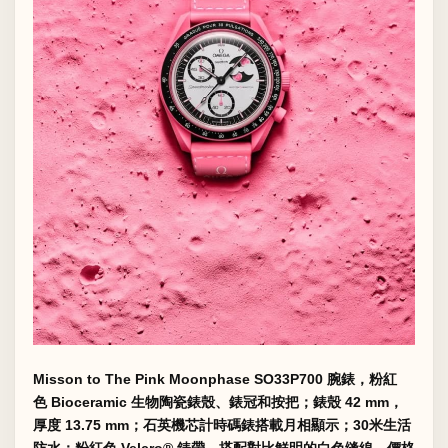
Misson to The Pink Moonphase SO33P700 腕錶，粉紅
色 Bioceramic 生物陶瓷錶殼、錶冠和按把；錶殼 42 mm，
厚度 13.75 mm；石英機芯計時碼錶搭載月相顯示；30米生活
防水；粉紅色 Velcro® 錶帶，搭配對比鮮明的白色缝線，價格