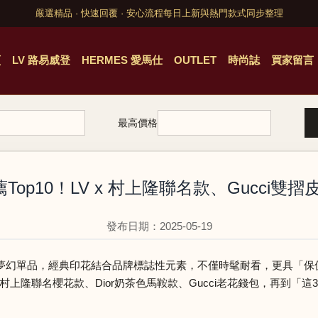
嚴選精品 · 快速回覆 · 安心流程
每日上新與熱門款式同步整理
頁
LV 路易威登
HERMES 愛馬仕
OUTLET
時尚誌
買家留言
最高價格
Top10！LV x 村上隆聯名款、Gucci
發布日期：2025-05-19
夢幻單品，經典印花結合品牌標誌性元素，不僅時髦耐看，更具「保
 x 村上隆聯名櫻花款、Dior奶茶色馬鞍款、Gucci老花錢包，再到