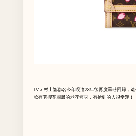
LV x 村上隆聯名今年睽違23年後再度重磅回
款有著櫻花圖騰的老花短夾，有搶到的人很幸運！（價格