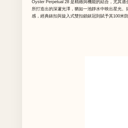
Oyster Perpetual 28 是精緻與機能
所打造出的深邃光澤，猶如一池靜水中映出星光。搭
感，經典錶扣與旋入式雙扣鎖錶冠則賦予其100米防水