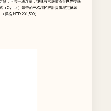
錶面相得益彰，不帶一絲浮華，卻藏有六層噴漆與拋光技藝
（Oyster）錶帶的三格鏈節設計提供穩定佩戴
NTD 201,500）