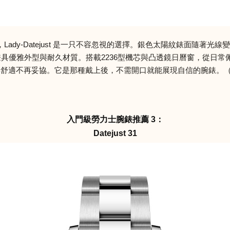
ady-Datejust 是一只不容忽視的選擇。銀色太陽紋錶面隨著
，兼具優雅外型與耐久材質。搭載2236型機芯與凸透鏡日曆窗，從日
適不再妥協。它是那種戴上後，不需開口就能展現自信的腕錶。（價格 N
入門級勞力士腕錶推薦 3：
Datejust 31