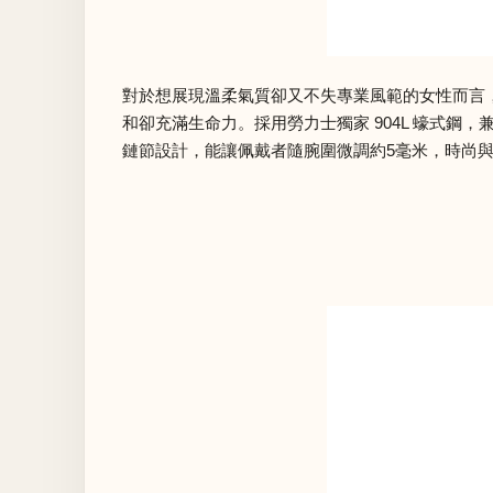
對於想展現溫柔氣質卻又不失專業風範的女性而言，L
和卻充滿生命力。採用勞力士獨家 904L 蠔式鋼
鏈節設計，能讓佩戴者隨腕圍微調約5毫米，時尚與舒