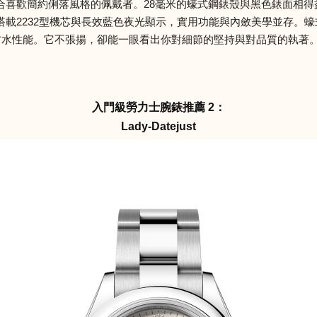
的結合，尤其適合喜歡簡約俐落風格的佩戴者。28毫米的蠔式鋼錶殼與黑色
載2232型機芯與長效藍色夜光顯示，實用功能與內斂美學並存。蠔式
性能。它不張揚，卻能一眼看出你對細節的堅持與對品質的執著。（價格 
入門級勞力士腕錶推薦 2：
Lady-Datejust