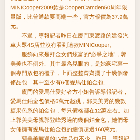
MINICooper2009款是CooperCamden50周年限
量版，比普通款要高端一些，官方報價為37.9萬
元。
不過，導報記者昨日在廈門東渡路的建發汽
車大眾4S店並沒有看到這款MINICooper。
服飾向來是拜金女們炫富的“必爭之地”，郭
美美也不例外。其中最為晃眼的，是她豪宅裏一
個專門放包的櫃子，上面整整齊齊擺了十幾個奢
侈品包，其中至少有6個愛馬仕鉑金包。
廈門的愛馬仕愛好者方小姐告訴導報記者，
愛馬仕鉑金包價格6萬元起跳，郭美美秀的幾款
糖果色系的鉑金包，每只價格都在12萬左右。加
上郭美美母親郭登峰秀過的幾個鉑金包，她們母
女倆擁有愛馬仕鉑金包的總價超過160萬元。
郭美美曬過的LV物品也不少。昨日，導報記