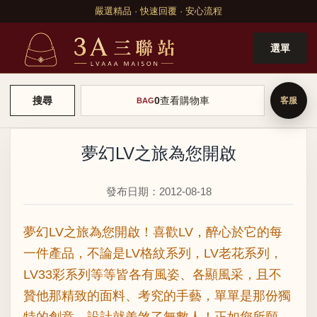
嚴選精品 · 快速回覆 · 安心流程
選單
0
查看購物車
搜尋
BAG
夢幻LV之旅為您開啟
發布日期：2012-08-18
夢幻
LV
之旅為您開啟！喜歡LV，醉心於它的每
一件產品，不論是LV格紋系列，LV老花系列，
LV33彩系列等等皆各有風姿、各顯風采，且不
贊他那精致的面料、考究的手藝，單單是那份獨
特的創意、設計就羨煞了無數人！正如您所願，