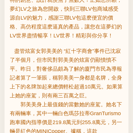
夢幻LV之旅為您開啟，快到三聯LV包商城感受
源自LV的魅力，感謝三聯LV包這麽便宜的價
格、高仿程度這麽逼真的產品，讓您在這夢幻的
LV世界盡情暢享！LV世界！精彩與你分享！
盡管炫富女郭美美的 “紅十字商會”事件已沈寂
了半個月，但市民對郭美美的炫富仍顯憤憤不
平。昨日，對奢侈品頗為了解的廈門市民為導報
記者算了一筆賬，稱郭美美一身都是名牌，全身
上下的名牌加起來總價輕松超過10萬元。如果算
上她的座駕，則有兩三百萬之巨。
郭美美身上最值錢的當數她的座駕。她名下
有兩輛車，其中一輛白色瑪莎拉蒂GranTurismo
跑車國內指導價是219.8萬元到255.8萬元，另一
輛是紅色的MINICooper。據稱，這款