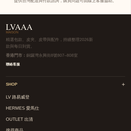
提供台灣配送與付款諮詢，購買問題可由線上客服協助。
LVAAA
MAISON
精選包款、皮夾、皮帶與配件，持續整理2026新
款與每日到貨。
香港門市：
銅鑼灣永興街8號807–808室
聯絡客服
+
SHOP
LV 路易威登
HERMES 愛馬仕
OUTLET 出清
搜尋商品