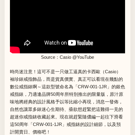
Source：
Casio @YouTube
時尚迷注意！這可不是一只做工逼真的卡西歐（Casio）
袖珍錶戒指飾品，而是貨真價實、真正可以看現在幾點的
數位戒指錶啊～這款型號命名為「CRW-001-1JR」的銀色
戒指錶，乃適逢品牌50周年所特別推出的限量版，原汁原
味地將經典的設計風格予以等比縮小再現，消息一發佈，
自然也讓眾多錶迷心生期待、亟欲想趕緊把這難得一見的
超迷你戒指錶收藏起來。現在就趕緊隨儂編一起往下滑看
這50周年「CRW-001-1JR」戒指錶的設計細節，以及預
計開賣日、價格吧！