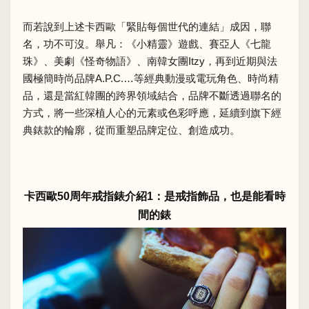
而若說到上述卡西歐「緊貼每個世代的連結」成因，聯
名，功不可沒。舉凡：《小精靈》遊戲、賽亞人《七龍
珠》、美劇《怪奇物語》、南韓女團Itzy，再到近期與法
國極簡時尚品牌A.P.C.…等經典動漫或電玩角色、時尚精
品，還是當紅韓團的跨界領域結合，品牌不斷透過聯名的
方式，將一些深植人心的元素或色彩呼應，延續到旗下經
典錶款的輪廓，從而重塑品牌定位、創造成功。
卡西歐50周年戒指錶介紹1：是戒指飾品，也是能看時
間的錶