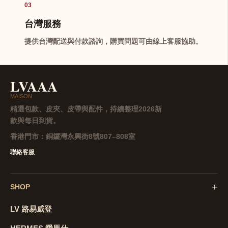
03
台灣服務
提供台灣配送與付款諮詢，購買問題可由線上客服協助。
LVAAA
MAISON
精選包款、皮夾、皮帶與配件，持續整理2026新
款與每日到貨。
香港門市：
銅鑼灣永興街8號807–808室
聯絡客服
+
SHOP
LV 路易威登