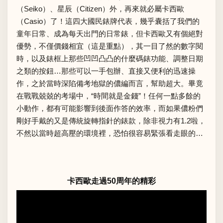
（Seiko）、星辰（Citizen）外，再來就必屬卡西歐
（Casio）了！這四大國民錶牌代表，幾乎囊括了我們的
童年日常、成為每天出門的日常錶，但卡西歐又有個絕對
優勢，不僅價錢相宜（這是重點），其一目了然的數字閱
時，以及錶框上那些凹凹凸凸的什麼碼錶功能、調整日期
之類的按鈕…那些可以一手包辦、直接又便利的迅速操
作，之於當時深陷備考地獄的儂編而言，幫助超大。畢竟
在戰戰兢兢的考場中，“時間就是金錢”！任何一點多餘的
小動作，都有可能影響到後面作答的效率，而如果儂粉們
剛好手戴的又是傳統旋轉指針的錶款，除非視力有1.2啦，
不然以當時超高壓的環境裡，恐怕很容易緊張看走眼的…
卡西歐走過50周年的精彩