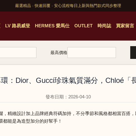
嚴選精品 · 快速回覆 · 安心流程
每日上新與熱門款式同步整理
頁
LV 路易威登
HERMES 愛馬仕
OUTLET
時尚誌
買家留言
最高價格
環：Dior、Gucci珍珠氣質滿分，Chloe
發布日期：2026-04-10
點綴，精緻設計加上品牌經典符碼加持，不分季節和風格都相當百搭
耳環都能是為造型加分的好幫手！