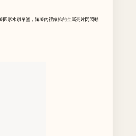
著圓形水鑽吊墜，隨著內裡鑲飾的金屬亮片閃閃動
）