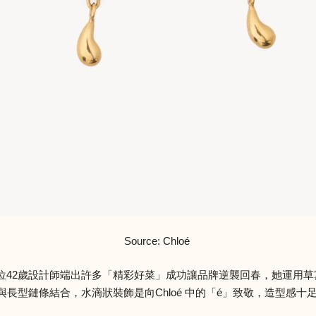
Source: Chloé
i之後，這位42歲設計師端出許多「精彩好菜」成功讓品牌逆襲回春，她運用草
與長型鏈條結合，水滴狀裝飾是向Chloé 中的「é」致敬，造型感