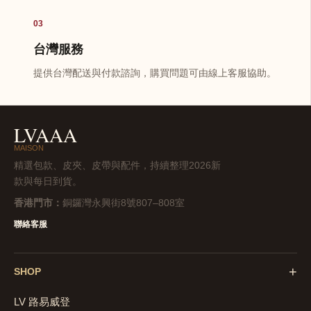
03
台灣服務
提供台灣配送與付款諮詢，購買問題可由線上客服協助。
LVAAA
MAISON
精選包款、皮夾、皮帶與配件，持續整理2026新
款與每日到貨。
香港門市：
銅鑼灣永興街8號807–808室
聯絡客服
+
SHOP
LV 路易威登