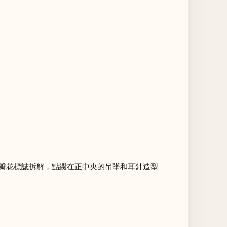
和四瓣花標誌拆解，點綴在正中央的吊墜和耳針造型