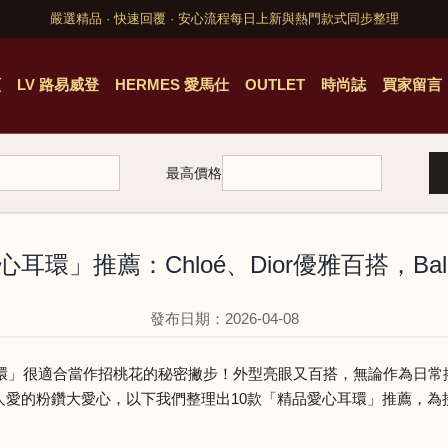
嚴選精品 · 快速回覆 · 安心流程
每日上新與熱門款式同步整理
頁
LV 路易威登
HERMES 愛馬仕
OUTLET
時尚誌
買家留言
最高價格
心耳環」推薦：Chloé、Dior優雅百搭，Bal
發布日期：2026-04-08
」很適合當作招桃花的秘密撇步！外型亮眼又百搭，無論作為日常搭配
ga閃閃惹人愛的粉鑽大愛心，以下我們整理出10款「精品愛心耳環」推薦