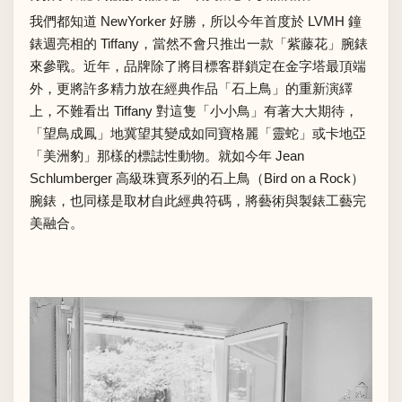
我們都知道 NewYorker 好勝，所以今年首度於 LVMH 鐘
錶週亮相的 Tiffany，當然不會只推出一款「紫藤花」腕錶
來參戰。近年，品牌除了將目標客群鎖定在金字塔最頂端
外，更將許多精力放在經典作品「石上鳥」的重新演繹
上，不難看出 Tiffany 對這隻「小小鳥」有著大大期待，
「望鳥成鳳」地冀望其變成如同寶格麗「靈蛇」或卡地亞
「美洲豹」那樣的標誌性動物。就如今年 Jean
Schlumberger 高級珠寶系列的石上鳥（Bird on a Rock）
腕錶，也同樣是取材自此經典符碼，將藝術與製錶工藝完
美融合。