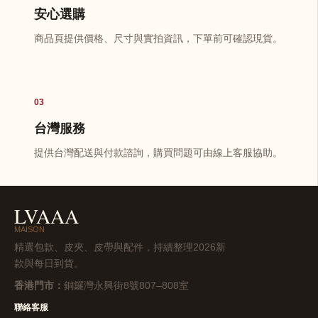
安心選購
商品頁提供價格、尺寸與實拍資訊，下單前可確認現貨。
03
台灣服務
提供台灣配送與付款諮詢，購買問題可由線上客服協助。
LVAAA
MAISON
精選包款、皮夾、皮帶與配件，持續整理2026新
款與每日到貨。
香港門市：
銅鑼灣永興街8號807–808室
聯絡客服