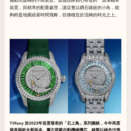
擺動而旋轉的小鳥裝置。透過品牌精心研發的「滾珠軸承
裝置」與精準的配重處理，讓這隻以鑽石鑲嵌的小鳥，能
夠輕盈地圍繞著時間飛舞，彷彿棲息於流轉的時光之上。
Tiffany 於2023年首度發表的「石上鳥」系列腕錶，今年再度
發表兩款全新版本。圖左搭載自動機械機芯，錶盤以綠色沙弗