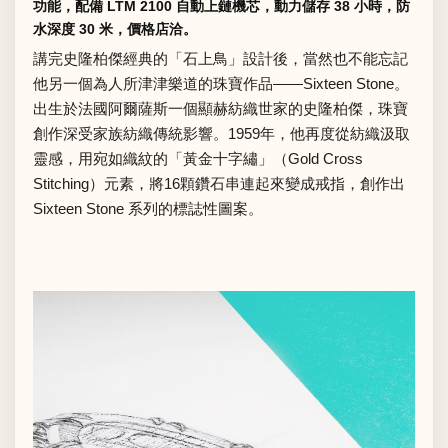
功能，配備 LTM 2100 自動上鏈機芯，動力儲存 38 小時，防
水深度 30 米，價格店洽。
講完史隆柏傑經典的「石上鳥」設計後，當然也不能忘記
他另一個為人所津津樂道的珠寶作品——Sixteen Stone。
出生於法國阿爾薩斯一個顯赫紡織世家的史隆柏傑，珠寶
創作深受家族紡織傳統影響。1959年，他再度從紡織汲取
靈感，用宛如織紋的「黃金十字繡」（Gold Cross
Stitching）元素，將16顆鑽石串連起來變成戒指，創作出
Sixteen Stone 系列的標誌性圖案。