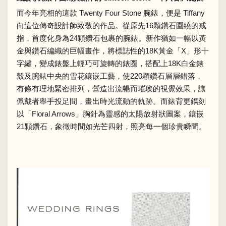
而今年亮相的這款 Twenty Four Stone 腕錶，便是 Tiffany
向這位傳奇設計師致敬的作品。從原先16顆鑽石圍繞的戒
指，首度化身為24顆鑽石包裹的腕錶。新作猶如一幅以黃
金與鑽石編織的巨幅畫作，將標誌性的18K黃金「X」形十
字繡，變成錶盤上輕巧可旋轉的錶圈，搭配上18K白金錶
殼及腕錶中央的雪花鑲嵌工藝，使220顆鑽石層層錯落，
有條有理地緊密排列，營造出流暢而璀璨的視覺效果，讓
佩戴者舉手投足間，畫出時光流動的軌跡。而錶背更鐫刻
以「Floral Arrows」胸針為靈感的太陽放射狀圖案，鑲嵌
21顆鑽石，象徵時間如光芒四射，照亮每一個珍貴瞬間。