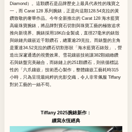
Diamond）。這顆鑽石是品牌歷史上最具代表性的瑰寶之
一，而 Carat 128 系列腕錶，正是向這顆128.54克拉的黃
鑽致敬的奢華作品。今年全新推出的 Carat 128 海水藍寶
高級珠寶腕錶，將品牌對寶石切割與珠寶工藝的極致追求
推向新境界。腕錶採用18K白金製成，直徑27毫米的錶殼
與錶鏈共鑲嵌近千顆鑽石，總重逾29克拉。而錶盤的主角
是重達34.52克拉的鑽石切割形狀「海水藍寶石錶殼」，營
造出深邃通透的視覺效果。雪花鑲嵌技術讓382顆細緻鑽
石與錶盤完美融合，而錶鏈上的251顆鑽石，則依循標誌
性的「六爪鑲嵌」技術悉心製作，整體鑲嵌工藝耗時315
小時，只為呈現最純粹的光影交織，令人非常佩服 Tiffany
對於工藝的一絲不苟。
Tiffany 2025腕錶新作：
續寫永恆經典