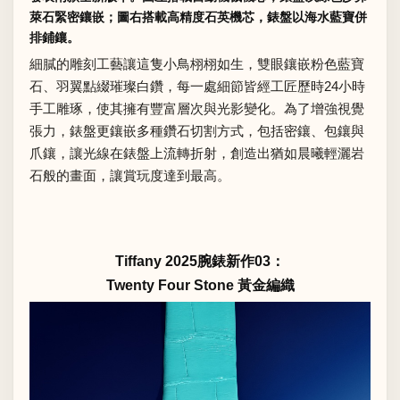
萊石緊密鑲嵌；圖右搭載高精度石英機芯，錶盤以海水藍寶併
排鋪鑲。
細膩的雕刻工藝讓這隻小鳥栩栩如生，雙眼鑲嵌粉色藍寶
石、羽翼點綴璀璨白鑽，每一處細節皆經工匠歷時24小時
手工雕琢，使其擁有豐富層次與光影變化。為了增強視覺
張力，錶盤更鑲嵌多種鑽石切割方式，包括密鑲、包鑲與
爪鑲，讓光線在錶盤上流轉折射，創造出猶如晨曦輕灑岩
石般的畫面，讓賞玩度達到最高。
Tiffany 2025腕錶新作03：
Twenty Four Stone 黃金編織