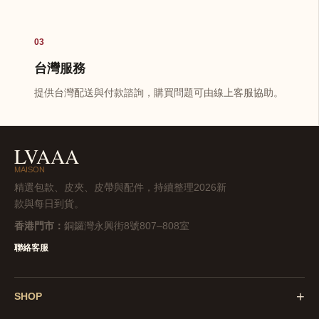
03
台灣服務
提供台灣配送與付款諮詢，購買問題可由線上客服協助。
LVAAA
MAISON
精選包款、皮夾、皮帶與配件，持續整理2026新
款與每日到貨。
香港門市：
銅鑼灣永興街8號807–808室
聯絡客服
+
SHOP