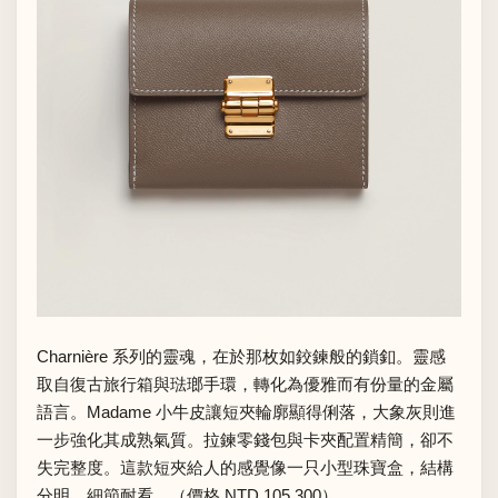
Charnière 系列的靈魂，在於那枚如鉸鍊般的鎖釦。靈感
取自復古旅行箱與琺瑯手環，轉化為優雅而有份量的金屬
語言。Madame 小牛皮讓短夾輪廓顯得俐落，大象灰則進
一步強化其成熟氣質。拉鍊零錢包與卡夾配置精簡，卻不
失完整度。這款短夾給人的感覺像一只小型珠寶盒，結構
分明，細節耐看。（價格 NTD 105,300）