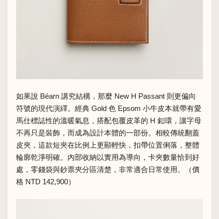
如果說 Béarn 講究結構，那麼 New H Passant 則更偏向
符號的現代演繹。經典 Gold 色 Epsom 小牛皮本就帶有愛
馬仕標誌性的溫暖氣息，搭配包覆皮革的 H 釦環，讓字母
不再只是裝飾，而成為設計本體的一部份。相較傳統翻蓋
皮夾，這款短夾在比例上更顯輕快，扣帶位置俐落，整體
輪廓乾淨明確。內部收納以實用為導向，卡夾數量恰到好
處，零錢袋與鈔票夾分區清楚，非常適合日常使用。（價
格 NTD 142,900）