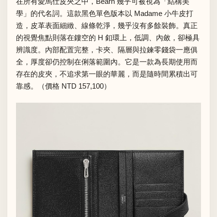
在所有愛馬仕皮夾之中，Béarn 幾乎可被視為「結構美
學」的代名詞。這款黑色單色版本以 Madame 小牛皮打
造，皮革表面細緻、線條乾淨，幾乎沒有多餘裝飾。真正
的視覺焦點則落在鏤空的 H 釦環上，低調、內斂，卻極具
辨識度。內部配置完整，卡夾、隔層與拉鍊零錢袋一應俱
全，厚度卻仍控制在俐落範圍內。它是一款為長期使用而
存在的皮夾，不追求第一眼的華麗，而是隨時間累積出可
靠感。（價格 NTD 157,100）