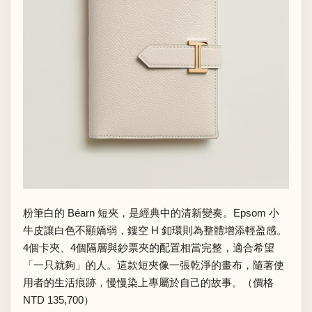
粉筆白的 Béarn 短夾，是經典中的清新變奏。Epsom 小
牛皮讓白色不顯嬌弱，鏤空 H 釦環則為整體增添輕盈感。
4個卡夾、4個隔層與鈔票夾的配置相當完整，適合希望
「一只就夠」的人。這款短夾像一張乾淨的畫布，隨著使
用者的生活痕跡，慢慢染上專屬於自己的故事。（價格
NTD 135,700）