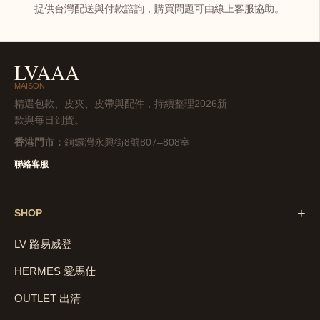
提供台灣配送與付款諮詢，購買問題可由線上客服協助。
LVAAA
MAISON
精選包款、皮夾、皮帶與配件，持續整理2026新
款與每日到貨。
香港門市：
銅鑼灣永興街8號807–808室
聯絡客服
+
SHOP
LV 路易威登
HERMES 愛馬仕
OUTLET 出清