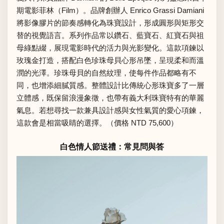
期電影菲林（Film）。品牌創辦人 Enrico Grassi Damiani
將影像膠片的節奏感轉化為珠寶設計，形成圓形與矩形交
替的視覺語言。系列作品常以鑽石、藍寶石、紅寶石與祖
母綠點綴，展現電影時代的活力與光影變化。這款項鍊以
玫瑰金打造，搭配白色珍珠母貝心形吊墜，呈現柔和而溫
潤的光澤。珍珠母貝的自然紋理，使每件作品都略有不
同，也增添細膩質感。整體設計比傳統心形珠寶多了一層
立體感，既保留浪漫象徵，也帶有義大利珠寶特有的華麗
氣息。若想尋找一款兼具設計感與女性氣質的愛心項鍊，
這款會是相當吸睛的選擇。（價格 NTD 75,600）
白色情人節送禮：常見問與答