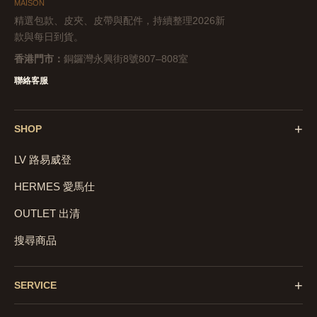
MAISON
精選包款、皮夾、皮帶與配件，持續整理2026新
款與每日到貨。
香港門市：
銅鑼灣永興街8號807–808室
聯絡客服
+
SHOP
LV 路易威登
HERMES 愛馬仕
OUTLET 出清
搜尋商品
+
SERVICE