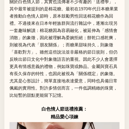
關於白色情人節，其實也流傳著不少有趣的「送禮學」，
其中最常被提到的是棉花糖。最初在1970年代日本糖果業
者推動白色情人節時，原本鼓勵男性回送棉花糖作為回
禮。不過後來在日本年輕族群與流行雜誌中，逐漸出現另
一套趣味解讀：棉花糖因為容易融化，被延伸為「感情會
消散」的象徵，因此被理解為委婉拒絕；餅乾口感乾爽，
則被視為代表「朋友關係」；而糖果甜味持久，則象徵
「喜歡對方」。雖然這些說法並非嚴格的節日規則，但仍
反映出節日文化中對象徵語言的重視。因此不少人會選擇
更具有情感意義的禮物，例如珠寶或飾品。金屬與寶石具
有長久保存的特性，也因此被視為「關係穩定」的象徵。
尤其是心形設計，簡單直接地表達愛意，同時也具備日常
佩戴的實用性。對許多情侶而言，一件低調精緻的珠寶，
比短暫的甜點更能留下記憶。
白色情人節送禮推薦：
精品愛心項鍊