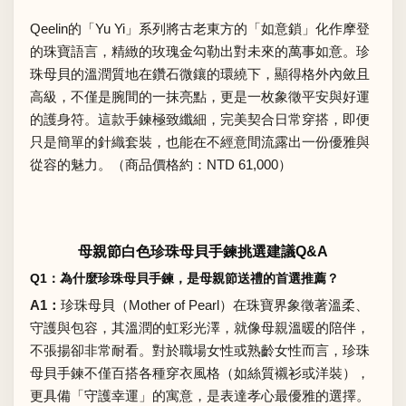
Qeelin的「Yu Yi」系列將古老東方的「如意鎖」化作摩登
的珠寶語言，精緻的玫瑰金勾勒出對未來的萬事如意。珍
珠母貝的溫潤質地在鑽石微鑲的環繞下，顯得格外內斂且
高級，不僅是腕間的一抹亮點，更是一枚象徵平安與好運
的護身符。這款手鍊極致纖細，完美契合日常穿搭，即便
只是簡單的針織套裝，也能在不經意間流露出一份優雅與
從容的魅力。（商品價格約：NTD 61,000）
母親節白色珍珠母貝手鍊挑選建議Q&A
Q1：為什麼珍珠母貝手鍊，是母親節送禮的首選推薦？
A1：
珍珠母貝（Mother of Pearl）在珠寶界象徵著溫柔、
守護與包容，其溫潤的虹彩光澤，就像母親溫暖的陪伴，
不張揚卻非常耐看。對於職場女性或熟齡女性而言，珍珠
母貝手鍊不僅百搭各種穿衣風格（如絲質襯衫或洋裝），
更具備「守護幸運」的寓意，是表達孝心最優雅的選擇。