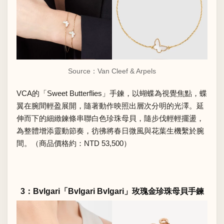
Source：
Van Cleef & Arpels
VCA的「Sweet Butterflies」手鍊，以蝴蝶為視覺焦點，蝶
翼在腕間輕盈展開，隨著動作映照出層次分明的光澤。延
伸而下的細緻鍊條串聯白色珍珠母貝，隨步伐輕輕擺盪，
為整體增添靈動節奏，彷彿將春日微風與花葉生機繫於腕
間。（商品價格約：NTD 53,500）
3：Bvlgari「Bvlgari Bvlgari」玫瑰金珍珠母貝手鍊