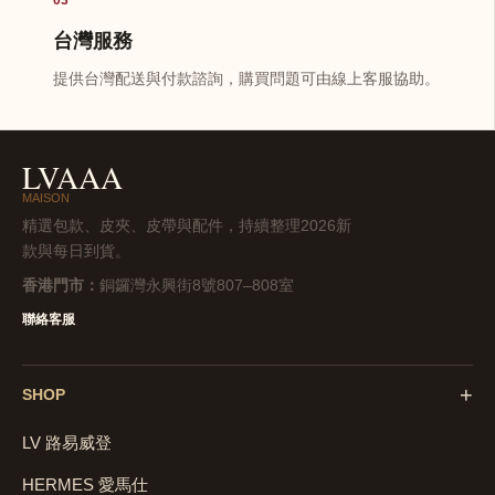
台灣服務
提供台灣配送與付款諮詢，購買問題可由線上客服協助。
LVAAA
MAISON
精選包款、皮夾、皮帶與配件，持續整理2026新
款與每日到貨。
香港門市：
銅鑼灣永興街8號807–808室
聯絡客服
+
SHOP
LV 路易威登
HERMES 愛馬仕