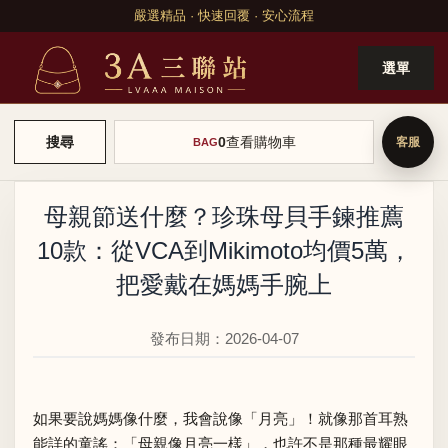
嚴選精品 · 快速回覆 · 安心流程
選單
0
查看購物車
搜尋
BAG
母親節送什麼？珍珠母貝手鍊推薦
10款：從VCA到Mikimoto均價5萬，
把愛戴在媽媽手腕上
發布日期：2026-04-07
如果要說媽媽像什麼，我會說像「月亮」！就像那首耳熟
能詳的童謠：「母親像月亮一樣」，也許不是那種最耀眼