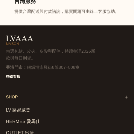
台灣服務
提供台灣配送與付款諮詢，購買問題可由線上客服協助。
LVAAA
MAISON
精選包款、皮夾、皮帶與配件，持續整理2026新
款與每日到貨。
香港門市：
銅鑼灣永興街8號807–808室
聯絡客服
+
SHOP
LV 路易威登
HERMES 愛馬仕
OUTLET 出清