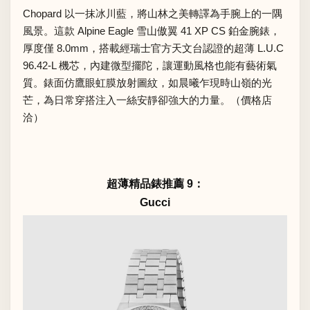
Chopard 以一抹冰川藍，將山林之美轉譯為手腕上的一隅
風景。這款 Alpine Eagle 雪山傲翼 41 XP CS 鉑金腕錶，
厚度僅 8.0mm，搭載經瑞士官方天文台認證的超薄 L.U.C
96.42-L 機芯，內建微型擺陀，讓運動風格也能有藝術氣
質。錶面仿鷹眼虹膜放射圖紋，如晨曦乍現時山嶺的光
芒，為日常穿搭注入一絲安靜卻強大的力量。（價格店
洽）
超薄精品錶推薦 9：
Gucci