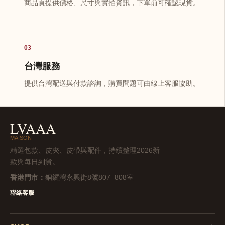
商品頁提供價格、尺寸與實拍資訊，下單前可確認現貨。
03
台灣服務
提供台灣配送與付款諮詢，購買問題可由線上客服協助。
LVAAA
MAISON
精選包款、皮夾、皮帶與配件，持續整理2026新
款與每日到貨。
香港門市：
銅鑼灣永興街8號807–808室
聯絡客服