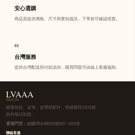
安心選購
商品頁提供價格、尺寸與實拍資訊，下單前可確認現貨。
03
台灣服務
提供台灣配送與付款諮詢，購買問題可由線上客服協助。
LVAAA
MAISON
精選包款、皮夾、皮帶與配件，持續整理2026新
款與每日到貨。
香港門市：
銅鑼灣永興街8號807–808室
聯絡客服