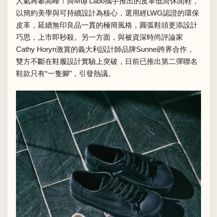
人氣再攀高峰！與Muji Labo攜手推出的皮革低筒休閒鞋，
以簡約美學與可持續設計為核心，選用經LWG認證的環保
皮革，延續無印良品一貫的極簡風格，圓弧鞋頭更添設計
巧思，上市即秒殺。另一方面，與被資深時尚評論家
Cathy Horyn激賞的義大利設計師品牌Sunnei跨界合作，
雙方不斷在鞋履設計實驗上突破，日前已推出第二彈聯名
鞋款只有“一隻腳”，引發熱議。