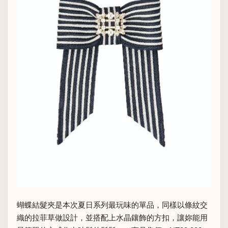
蝴蝶結髮夾是本次夏日系列最玩味的單品，同樣以條紋交
織的拉菲草做設計，並搭配上水晶鑲飾的方扣，讓妳能用