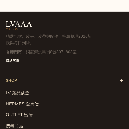
LVAAA
MAISON
精選包款、皮夾、皮帶與配件，持續整理2026新
款與每日到貨。
香港門市：
銅鑼灣永興街8號807–808室
聯絡客服
+
SHOP
LV 路易威登
HERMES 愛馬仕
OUTLET 出清
搜尋商品