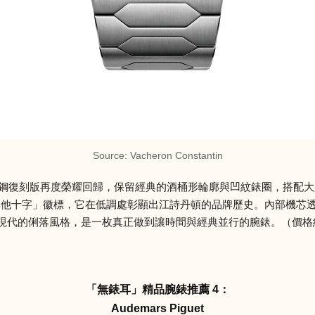
Source: Vacheron Constantin
如今以37毫米精鋼復刻版再度榮耀回歸，保留經典的酒桶形輪廓與凹紋錶圈
耳他十字」徽標，它在低調處彰顯出江詩丹頓的品牌歷史。內部機芯
代的俐落風格，是一枚真正做到讓時間與經典並行的腕錶。（價格約 NTD 
「無錶耳」精品腕錶推薦 4：
Audemars Piguet