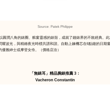
Source: Patek Philippe
 系列，便以圓潤八角的錶圈、舷窗靈感的錶殼，成就了鐘錶界的不敗經典。
閃耀波光，與精緻夜光時標共譜和諧。自動上鍊機芯在6點鐘的日期
的優雅紳士或摩登女伶。（價格店洽）
「無錶耳」精品腕錶推薦 3：
Vacheron Constantin