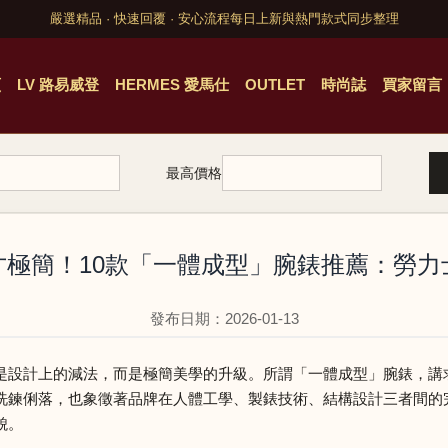
嚴選精品 · 快速回覆 · 安心流程
每日上新與熱門款式同步整理
頁
LV 路易威登
HERMES 愛馬仕
OUTLET
時尚誌
買家留言
最高價格
才極簡！10款「一體成型」腕錶推薦：勞力
發布日期：2026-01-13
是設計上的減法，而是極簡美學的升級。所謂「一體成型」腕錶，講
鍊俐落，也象徵著品牌在人體工學、製錶技術、結構設計三者間的完美平
貌。