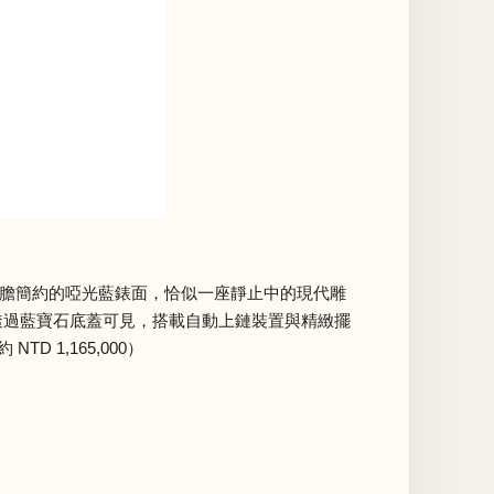
，搭配大膽簡約的啞光藍錶面，恰似一座靜止中的現代雕
透過藍寶石底蓋可見，搭載自動上鏈裝置與精緻擺
1,165,000）