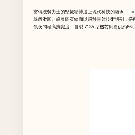
當傳統勞力士的堅毅精神遇上現代科技的雕琢，Land-D
線般滑順。蜂巢圖案錶面以飛秒雷射技術切割，搭配金
供夜間極高辨識度，自製 7135 型機芯則提供約66