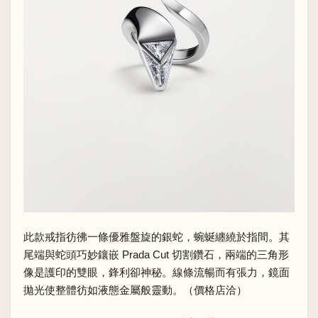
此款戒指彷彿一條優雅盤旋的銀蛇，蜿蜒纏繞於指間。其
尾端與蛇頭巧妙鑲嵌 Prada Cut 切割鑽石，兩端的三角形
像是護印的雙眼，鋒利卻神秘。線條流暢而有張力，鏡面
拋光使整體彷如液態金屬般靈動。（價格店洽）