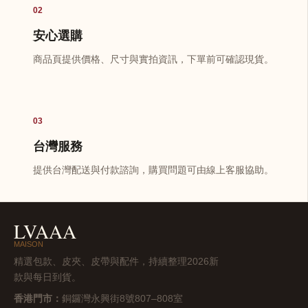
02
安心選購
商品頁提供價格、尺寸與實拍資訊，下單前可確認現貨。
03
台灣服務
提供台灣配送與付款諮詢，購買問題可由線上客服協助。
LVAAA
MAISON
精選包款、皮夾、皮帶與配件，持續整理2026新
款與每日到貨。
香港門市：
銅鑼灣永興街8號807–808室