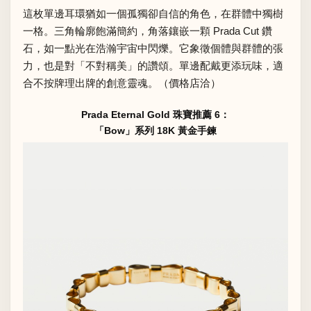
這枚單邊耳環猶如一個孤獨卻自信的角色，在群體中獨樹
一格。三角輪廓飽滿簡約，角落鑲嵌一顆 Prada Cut 鑽
石，如一點光在浩瀚宇宙中閃爍。它象徵個體與群體的張
力，也是對「不對稱美」的讚頌。單邊配戴更添玩味，適
合不按牌理出牌的創意靈魂。（價格店洽）
Prada Eternal Gold 珠寶推薦 6：
「Bow」系列 18K 黃金手鍊