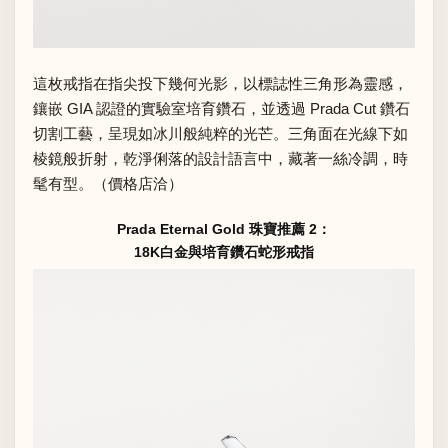
這枚戒指在指尖投下幾何光影，以標誌性三角形為靈感，
鑲嵌 GIA 認證的實驗室培育鑽石，並透過 Prada Cut 鑽石
切割工藝，呈現如冰川般純粹的光芒。三角面在光線下如
棱鏡般折射，乾淨俐落的設計語言中，藏著一絲冷調，時
髦有型。（價格店洽）
Prada Eternal Gold 珠寶推薦 2：
18K白金與培育鑽石蛇形戒指