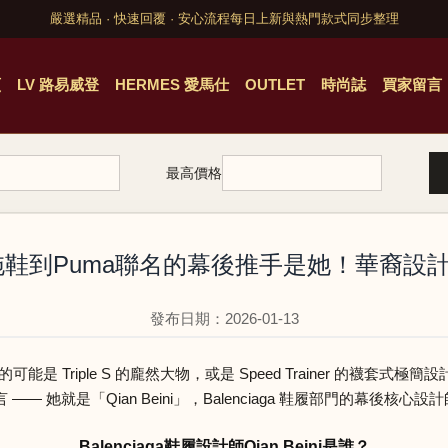
嚴選精品 · 快速回覆 · 安心流程
每日上新與熱門款式同步整理
頁
LV 路易威登
HERMES 愛馬仕
OUTLET
時尚誌
買家留言
最高價格
赤腳拖鞋到Puma聯名的幕後推手是她！華裔設計師Q
發布日期：2026-01-13
前的可能是 Triple S 的龐然大物，或是 Speed Trainer 的
她就是「Qian Beini」，Balenciaga 鞋履部門的幕後核心設
Balenciaga鞋履設計師Qian Beini是誰？