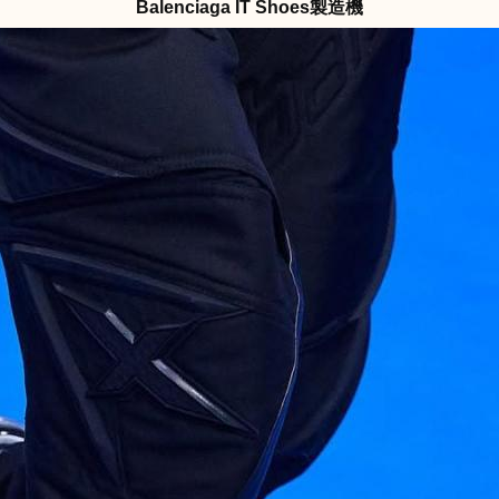
Balenciaga IT Shoes製造機