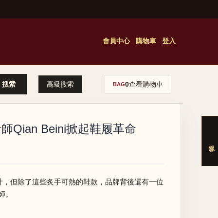
會員中心
購物車
登入
高級搜索
0
查看購物車
BAG
ian Beini掀起鞋履革命
襪套式極簡設計，但除了這些炙手可熱的鞋款，品牌背後還有一位
計師。