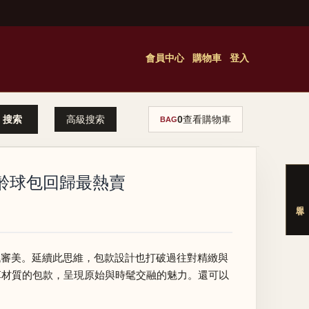
會員中心
購物車
登入
高級搜索
0
查看購物車
BAG
，保齡球包回歸最熱賣
彙回應當代審美。延續此思維，包款設計也打破過往對精緻與
皮革材質的包款，呈現原始與時髦交融的魅力。還可以