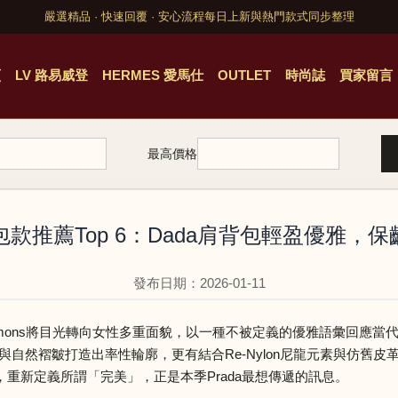
嚴選精品 · 快速回覆 · 安心流程
每日上新與熱門款式同步整理
頁
LV 路易威登
HERMES 愛馬仕
OUTLET
時尚誌
買家留言
最高價格
5秋冬包款推薦Top 6：Dada肩背包輕盈優雅
發布日期：2026-01-11
ada與Raf Simons將目光轉向女性多重面貌，以一種不被定義的優雅語
與自然褶皺打造出率性輪廓，更有結合Re-Nylon尼龍元素與仿舊
重新定義所謂「完美」，正是本季Prada最想傳遞的訊息。