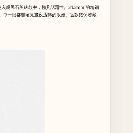
能納入親民石英錶款中，極具話題性。34.3mm 的精鋼
，每一眼都能窺見晝夜流轉的浪漫。這款錶仿若藏