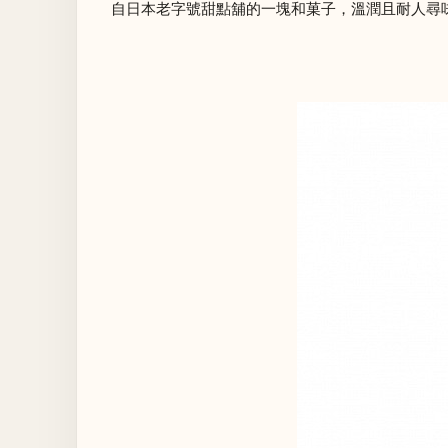
自日本老字號甜點舖的一塊和菓子，溫潤且耐人尋味，適