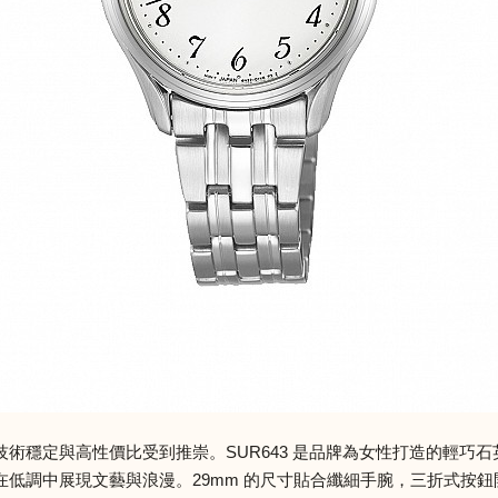
直以技術穩定與高性價比受到推崇。SUR643 是品牌為女性打造的輕
低調中展現文藝與浪漫。29mm 的尺寸貼合纖細手腕，三折式按