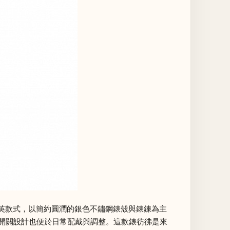
巧石英款式，以簡約圓潤的銀色不鏽鋼錶殼與錶鍊為主
鈕開關設計也便於日常配戴與調整。這款錶彷彿是來