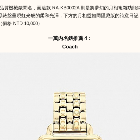
作高品質機械錶聞名，而這款 RA-KB0002A 則是將夢幻的月相複雜功
母錶盤呈現虹光般的柔和光澤，下方的月相盤如同隱藏版的詩意日記
NTD 10,000）
一萬內名錶推薦 4：
Coach