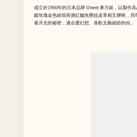
成立於1950年的日本品牌 Orient 東方錶，以製
鍍玫瑰金色錶殼與酒紅鱷魚壓紋皮革相互輝映，貝
著月光的祕密，適合愛幻想、喜歡文藝細節的你。（價格 