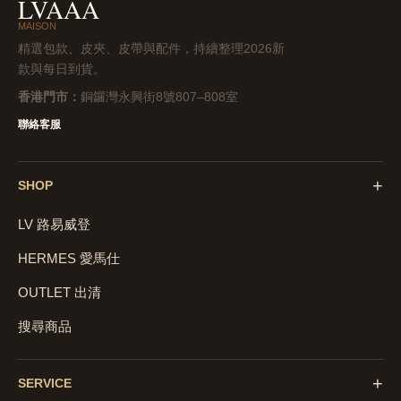
LVAAA
MAISON
精選包款、皮夾、皮帶與配件，持續整理2026新
款與每日到貨。
香港門市：
銅鑼灣永興街8號807–808室
聯絡客服
+
SHOP
LV 路易威登
HERMES 愛馬仕
OUTLET 出清
搜尋商品
+
SERVICE