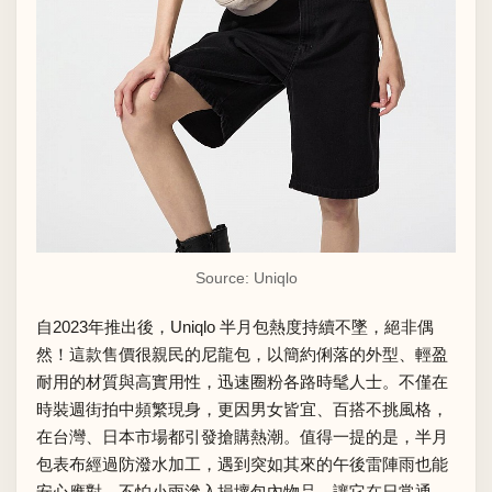
Source: Uniqlo
自2023年推出後，Uniqlo 半月包熱度持續不墜，絕非偶
然！這款售價很親民的尼龍包，以簡約俐落的外型、輕盈
耐用的材質與高實用性，迅速圈粉各路時髦人士。不僅在
時裝週街拍中頻繁現身，更因男女皆宜、百搭不挑風格，
在台灣、日本市場都引發搶購熱潮。值得一提的是，半月
包表布經過防潑水加工，遇到突如其來的午後雷陣雨也能
安心應對，不怕小雨滲入損壞包內物品，讓它在日常通