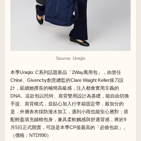
Source: Uniqlo
本季
Uniqlo: C
系列話題新品「
2Way萬用包
」，由
曾任
Chloé、Givenchy創意總監的Clare Waight Keller
操刀設
計，延續她擅長的極簡高級感，注入都會實用主義的
DNA。這款包以托特、肩背雙用設計為基礎，能自由切換
手提、肩背模式，並貼心加入行李箱固定帶，最加分的
是，外層表布採防潑水加工，遇到小雨也能安心應對；搭
配輕盈填充鋪棉包身，兼具柔軟觸感與舒適背感，將於9
月5日正式開賣，可說是本季CP值最高的「必搶包款」。
（價格：NTD990）