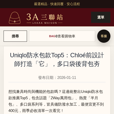
嚴選精品 · 快速回覆 · 安心流程
選單
0
查看購物車
搜尋
BAG
Uniqlo防水包款Top5：Chloé前設計
師打造「它」，多口袋後背包夯
發布日期：2026-01-11
想找兼具時尚與機能的包款嗎？這邊統整出Uniqlo防水包
款推薦Top5，包含話題「2Way萬用包」、熱賣「半月
包」、多口袋系列等，皆具備防潑水加工，最便宜更不到
400元，雨季必收清單一次看完！