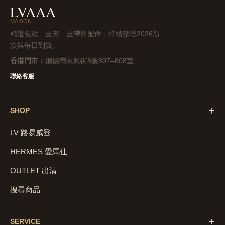
LVAAA
MAISON
精選包款、皮夾、皮帶與配件，持續整理2026新
款與每日到貨。
香港門市：
銅鑼灣永興街8號807–808室
聯絡客服
+
SHOP
LV 路易威登
HERMES 愛馬仕
OUTLET 出清
搜尋商品
+
SERVICE