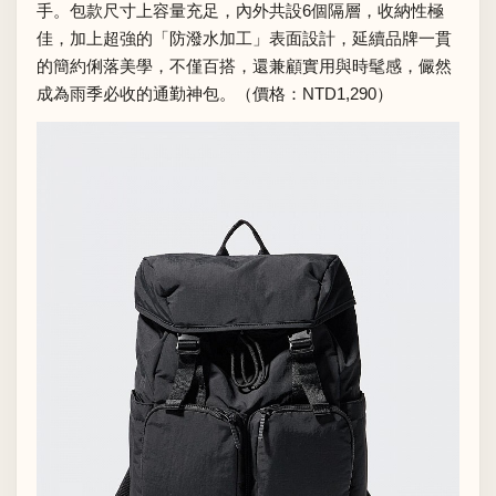
手。包款尺寸上容量充足，內外共設6個隔層，收納性極
佳，加上超強的「防潑水加工」表面設計，延續品牌一貫
的簡約俐落美學，不僅百搭，還兼顧實用與時髦感，儼然
成為雨季必收的通勤神包。（價格：NTD1,290）