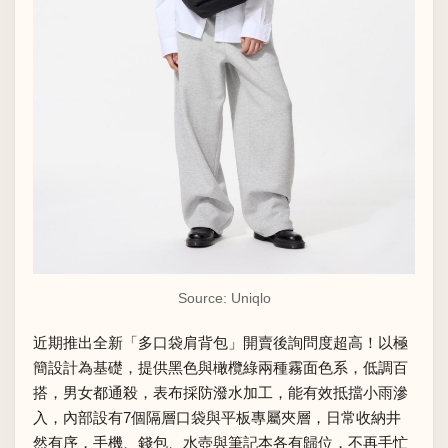
Source: Uniqlo
近期推出全新「
多口袋肩背包
」開賣後詢問度超高！以極
簡設計為基礎，提供黑色與橄欖綠兩種霧面色系，低調百
搭，男女都通殺，表布採防潑水加工，能有效抵擋小雨滲
入，內部設有7個隔層口袋與平板專屬夾層，日常收納井
然有序，手機、錢包、水壺與筆記本各有歸位，不再手忙